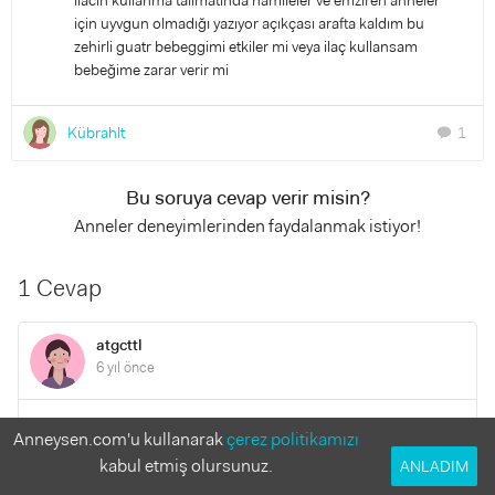
ilacin kullanma talimatında hamileler ve emziren anneler
için uyvgun olmadığı yazıyor açıkçası arafta kaldım bu
zehirli guatr bebeggimi etkiler mi veya ilaç kullansam
bebeğime zarar verir mi
Kübrahlt
1
chat
Bu soruya cevap verir misin?
Anneler deneyimlerinden faydalanmak istiyor!
1 Cevap
atgcttl
6 yıl önce
Merhaba kubra hanim bgn dahiliyeye uzmani bana da verdi
Anneysen.com'u kullanarak
çerez politikamızı
bu ilaci 12 haftalk gebeyim cok korkuyorum siz kullandiniz
kabul etmiş olursunuz.
ANLADIM
mi