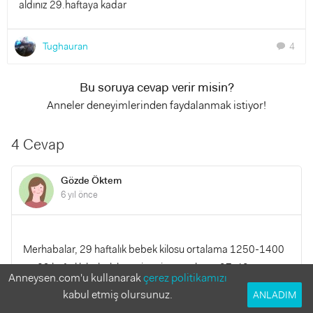
aldınız 29.haftaya kadar
Tughauran
4
chat
Bu soruya cevap verir misin?
Anneler deneyimlerinden faydalanmak istiyor!
4 Cevap
Gözde Öktem
6 yıl önce
Merhabalar, 29 haftalık bebek kilosu ortalama 1250-1400
gr, 29 haftalık bebek boyu ise yine ortalama 37-43 cm
Anneysen.com'u kullanarak
çerez politikamızı
civarında beklenir. Ancak her bebeğin gelişimi birbirinden
kabul etmiş olursunuz.
ANLADIM
farklıdır, kıyaslama yapmak doğru değildir.