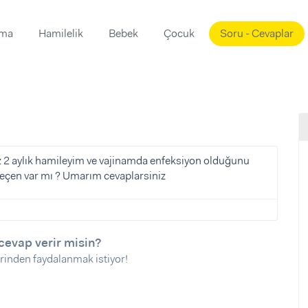
ama
Hamilelik
Bebek
Çocuk
Soru - Cevaplar
Süslemeleri
ama
ta
ı
ı
ısı
 Mekanı
mi)
 2 aylık hamileyim ve vajinamda enfeksiyon olduğunu
ıp geçen var mı ? Umarım cevaplarsiniz
üsleme
i
i
u
cevap verir misin?
ünü
i
rinden faydalanmak istiyor!