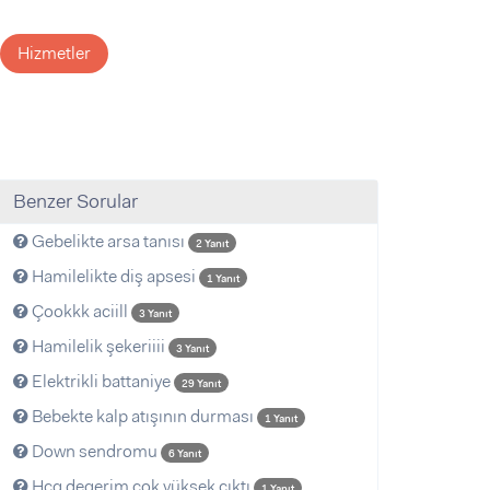
Hizmetler
Benzer Sorular
Gebelikte arsa tanısı
2 Yanıt
Hamilelikte diş apsesi
1 Yanıt
Çookkk aciill
3 Yanıt
Hamilelik şekeriiii
3 Yanıt
Elektrikli battaniye
29 Yanıt
Bebekte kalp atışının durması
1 Yanıt
Down sendromu
6 Yanıt
Hcg degerim çok yüksek çıktı
1 Yanıt