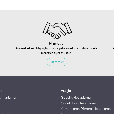
Hizmetler
n
Anne-bebek ihtiyaçların için şehrindeki firmaları incele,
ücretsiz fiyat teklifi al.
Hizmetler
ler
Araçlar
k Planlama
Gebelik Hesaplama
k
Çocuk Boy Hesaplama
Yumurtlama Dönemi Hesaplama