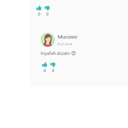
0
0
Mucizevi
6 yıl önce
İnşallah düzelir 😊
0
0