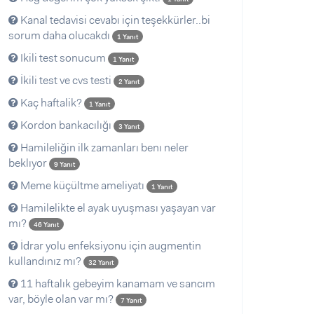
Kanal tedavisi cevabı için teşekkürler..bi
sorum daha olucakdı
1 Yanıt
Ikili test sonucum
1 Yanıt
İkili test ve cvs testi
2 Yanıt
Kaç haftalik?
1 Yanıt
Kordon bankacılığı
3 Yanıt
Hamileliğin ilk zamanları benı neler
beklıyor
9 Yanıt
Meme küçültme ameliyatı
1 Yanıt
Hamilelikte el ayak uyuşması yaşayan var
mı?
46 Yanıt
İdrar yolu enfeksiyonu için augmentin
kullandınız mı?
32 Yanıt
11 haftalık gebeyim kanamam ve sancım
var, böyle olan var mı?
7 Yanıt