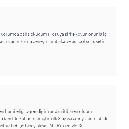
r yorumda daha okudum ılık suya sirke koyun onunla iç
acır canınız ama deneyin mutlaka ve bol bol su tüketin
 ben hamileliği öğrendiğim andan itibaren oldum
en fitil kullanmamıştım ilk 3 ay veremeyiz demişti dr
alnız bebişe bişey olmaz Allah’ın izniyle ☺️