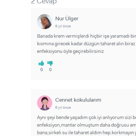
2 Cevap
Sorular ve Yanıtlar
Sorular ve Yanıtlar
Eğlence
Makaleler
Makaleler
Ürünler
Nur Ülger
Videolar
Videolar
6 yıl önce
Sorular ve Yanıtlar
Banada krem vermişlerdi hiçbir işe yaramadı bi
kısmına girecek kadar düzgün taharet alın biraz 
Makaleler
enfeksiyonu öyle geçirebilirsiniz
Videolar
0
0
Cennet kokulularım
6 yıl önce
Aynı şeyi bende yaşadım çok iyi anlıyorum sizi
enfeksiyon,mantar olmuştum daha doğrusu ama b
bana,sirkeli su ile taharet aldım hep.korkmayın y