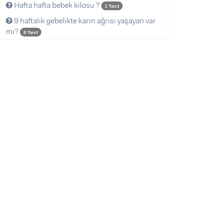
Hafta hafta bebek kilosu ?
1 Yanıt
9 haftalık gebelikte karın ağrısı yaşayan var
mı?
8 Yanıt