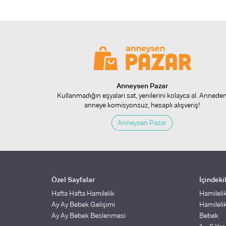
Anneysen Pazar
Kullanmadığın eşyaları sat, yenilerini kolayca al. Annede
anneye komisyonsuz, hesaplı alışveriş!
Anneysen Pazar
Özel Sayfalar
İçindeki
Hafta Hafta Hamilelik
Hamileli
Ay Ay Bebek Gelişimi
Hamileli
Ay Ay Bebek Beslenmesi
Bebek