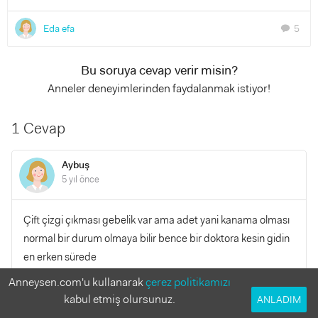
Eda efa
5
chat
Bu soruya cevap verir misin?
Anneler deneyimlerinden faydalanmak istiyor!
1 Cevap
Aybuş
5 yıl önce
Çift çizgi çıkması gebelik var ama adet yani kanama olması
normal bir durum olmaya bilir bence bir doktora kesin gidin
en erken sürede
Anneysen.com'u kullanarak
çerez politikamızı
YANITLA
0
0
kabul etmiş olursunuz.
ANLADIM