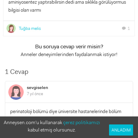
aminiyosentez yaptırabilirsin dedi ama sıklıkla görülüyormus
bilgisi olan varmı
Tuğba melis
1
chat
Bu soruya cevap verir misin?
Anneler deneyimlerinden faydalanmak istiyor!
1 Cevap
sevgiselen
7 yıl önce
perinatoloji bölümü diye üniversite hastanelerinde bölüm
var oraya git bebekler için kalp doktoru oluyor sadece bu
Anneysen.com'u kullanarak
çerez politikamızı
gibi problemlere bakıyorlar onlar cok iyi anlıyor sana ne olup
kabul etmiş olursunuz.
ANLADIM
olmayacag hakkında bilgi verirler onlar yönlendirir seni ona