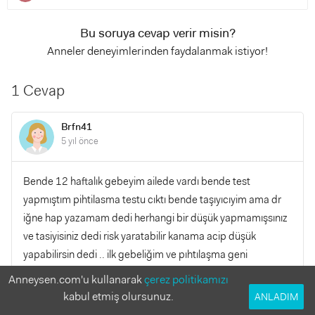
Bu soruya cevap verir misin?
Anneler deneyimlerinden faydalanmak istiyor!
1 Cevap
Brfn41
5 yıl önce
Bende 12 haftalık gebeyim ailede vardı bende test
yapmıştım pihtilasma testu cıktı bende taşıyıcıyim ama dr
iğne hap yazamam dedi herhangi bir düşük yapmamışsınız
ve tasiyisiniz dedi risk yaratabilir kanama acip düşük
yapabilirsin dedi .. ilk gebeliğim ve pıhtılaşma geni
taşıyorum bende ne olcak hic binmiyorum endiseliyim
Anneysen.com'u kullanarak
çerez politikamızı
elbete size önerdiyse kullanin bence
kabul etmiş olursunuz.
ANLADIM