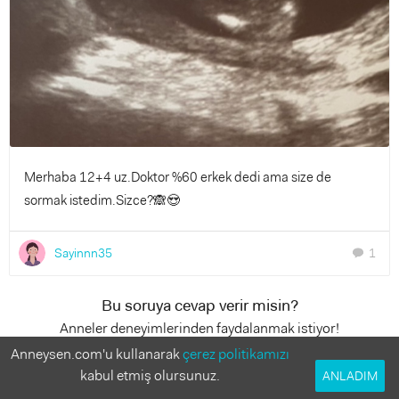
Merhaba 12+4 uz.Doktor %60 erkek dedi ama size de
sormak istedim.Sizce?🙈😍
Sayinnn35
1
chat
Bu soruya cevap verir misin?
Anneler deneyimlerinden faydalanmak istiyor!
Anneysen.com'u kullanarak
çerez politikamızı
1 Cevap
kabul etmiş olursunuz.
ANLADIM