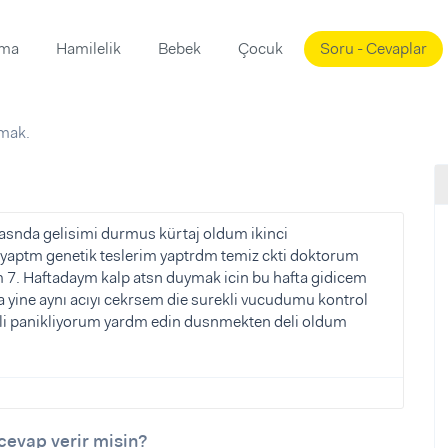
ama
Hamilelik
Bebek
Çocuk
Soru - Cevaplar
Süslemeleri
ama
amak.
ta
ı
ı
ısı
 Mekanı
mi)
tasnda gelisimi durmus kürtaj oldum ikinci
yaptm genetik teslerim yaptrdm temiz ckti doktorum
üsleme
i
7. Haftadaym kalp atsn duymak icin bu hafta gidicem
i
 yine aynı acıyı cekrsem die surekli vucudumu kontrol
kli panikliyorum yardm edin dusnmekten deli oldum
u
ünü
i
cevap verir misin?