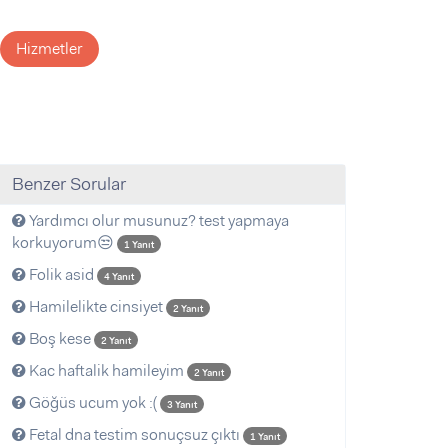
Hizmetler
Benzer Sorular
Yardımcı olur musunuz? test yapmaya
korkuyorum😒
1 Yanıt
Folik asid
4 Yanıt
Hamilelikte cinsiyet
2 Yanıt
Boş kese
2 Yanıt
Kac haftalik hamileyim
2 Yanıt
Göğüs ucum yok :(
3 Yanıt
Fetal dna testim sonuçsuz çıktı
1 Yanıt