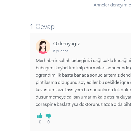
Sorular ve Yanıtlar
Sorular ve Yanıtlar
Anneler deneyimle
Eğlence
Makaleler
Makaleler
Ürünler
Videolar
Videolar
1 Cevap
Sorular ve Yanıtlar
Makaleler
Ozlemyagiz
Videolar
6 yıl önce
Merhaba insallah bebeğinizi sağlıcakla kucağin
bebegimi kaybettim kalp durmalari sonucunda 
ogrendim ilk basta banada sonuclar temiz dendi 
pihtilasma oldugunu soylediler bu sekilde ign
kavustum size tavsiyem bu sonuclarda tek doktor
dusunmemeye calisin umarim kalp atisini duyars
coraspine baslattiysa doktorunuz azda olda pihtil
0
0