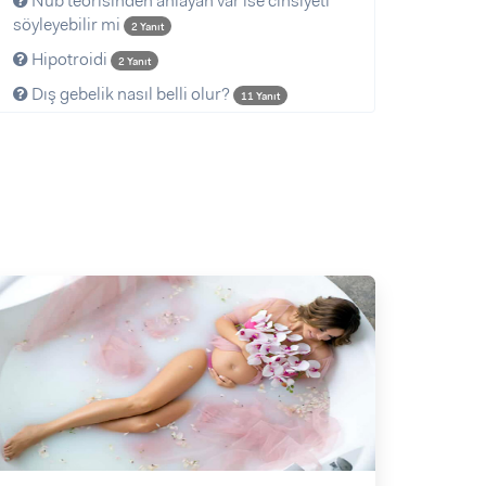
Nub teorisinden anlayan var ise cinsiyeti
söyleyebilir mi
2 Yanıt
Hipotroidi
2 Yanıt
Dış gebelik nasıl belli olur?
11 Yanıt