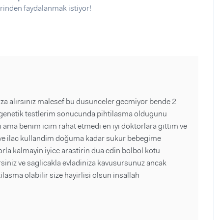
rinden faydalanmak istiyor!
iza alırsınız malesef bu dusunceler gecmiyor bende 2
genetik testlerim sonucunda pihtilasma oldugunu
ama benim icim rahat etmedi en iyi doktorlara gittim ve
e ve ilac kullandim doğuma kadar sukur bebegime
la kalmayin iyice arastirin dua edin bolbol kotu
iniz ve saglicakla evladiniza kavusursunuz ancak
asma olabilir size hayirlisi olsun insallah