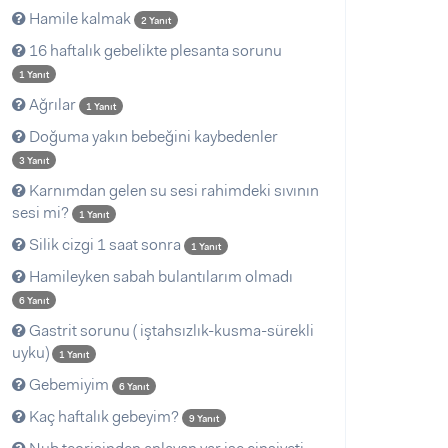
Hamile kalmak
2 Yanıt
16 haftalık gebelikte plesanta sorunu
1 Yanıt
Ağrılar
1 Yanıt
Doğuma yakın bebeğini kaybedenler
3 Yanıt
Karnımdan gelen su sesi rahimdeki sıvının
sesi mi?
1 Yanıt
Silik cizgi 1 saat sonra
1 Yanıt
Hamileyken sabah bulantılarım olmadı
6 Yanıt
Gastrit sorunu ( iştahsızlık-kusma-sürekli
uyku)
1 Yanıt
Gebemiyim
6 Yanıt
Kaç haftalık gebeyim?
9 Yanıt