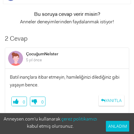
Bu soruya cevap verir misin?
Anneler deneyimlerinden faydalanmak istiyor!
2 Cevap
ÇocuğumNeİster
5 yıl önce
Batıl inançlara itibar etmeyin, hamileliğinizi dilediğiniz gibi
yaşayın bence.
YANITLA
0
0
Anneysen.com'u kullanarak
çerez politikamızı
kabul etmiş olursunuz.
ANLADIM
Cazu
5 yıl önce