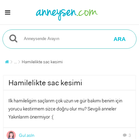
ARA
...
Hamilelikte sac kesimi
Hamilelikte sac kesimi
Ilk hamileligim saçlarım çok uzun ve gür bakımı benim için
yorucu kestirmem sizce doğru olur mu? Sevgili anneler
Yakınlarım önermiyor :(
Gul.asln
3
chat