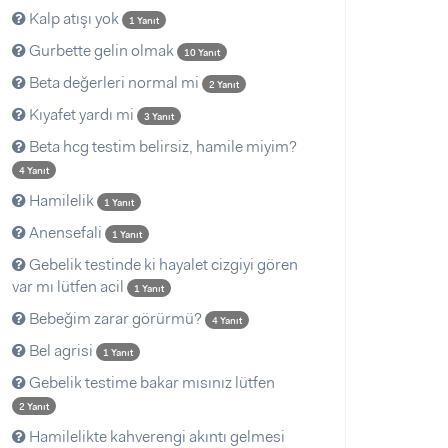
Kalp atışı yok
1 Yanıt
Gurbette gelin olmak
10 Yanıt
Beta değerleri normal mi
2 Yanıt
Kıyafet yardı mi
3 Yanıt
Beta hcg testim belirsiz, hamile miyim?
4 Yanıt
Hamilelik
1 Yanıt
Anensefali
1 Yanıt
Gebelik testinde ki hayalet cizgiyi gören
var mı lütfen acil
1 Yanıt
Bebeğim zarar görürmü?
4 Yanıt
Bel agrisi
1 Yanıt
Gebelik testime bakar mısınız lütfen
2 Yanıt
Hamilelikte kahverengi akıntı gelmesi