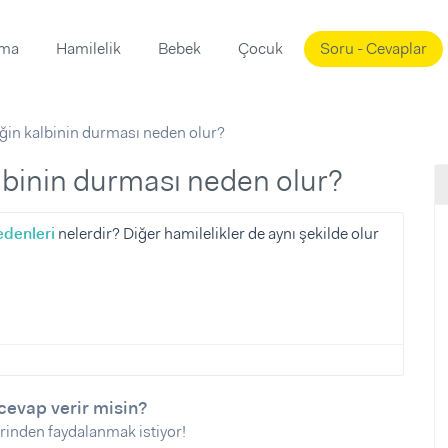
ama
Hamilelik
Bebek
Çocuk
Soru - Cevaplar
Süslemeleri
ama
in kalbinin durması neden olur?
ta
ı
ı
ısı
lbinin durması neden olur?
 Mekanı
mi)
edenleri
nelerdir? Diğer hamilelikler de aynı şekilde olur
üsleme
i
i
u
ünü
i
cevap verir misin?
rinden faydalanmak istiyor!