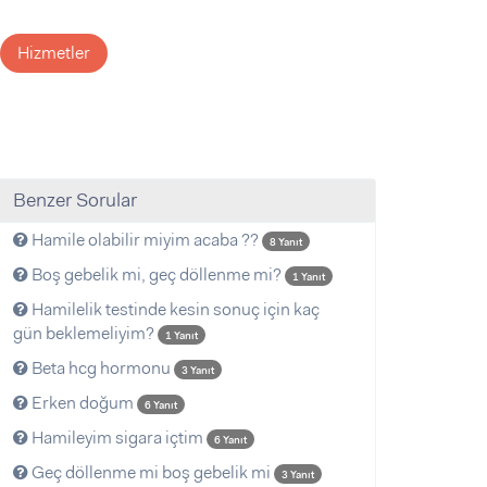
Hizmetler
Benzer Sorular
Hamile olabilir miyim acaba ??
8 Yanıt
Boş gebelik mi, geç döllenme mi?
1 Yanıt
Hamilelik testinde kesin sonuç için kaç
gün beklemeliyim?
1 Yanıt
Beta hcg hormonu
3 Yanıt
Erken doğum
6 Yanıt
Hamileyim sigara içtim
6 Yanıt
Geç döllenme mi boş gebelik mi
3 Yanıt