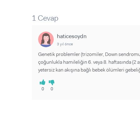
Sorular ve Yanıtlar
Sorular ve Yanıtlar
Eğlence
Makaleler
Makaleler
1 Cevap
Ürünler
Videolar
Videolar
haticesoydn
Sorular ve Yanıtlar
3 yıl önce
Makaleler
Genetik problemler (trizomiler, Down sendromu, 
Videolar
çoğunlukla hamileliğin 6. veya 8. haftasında (2
yetersiz kan akışına bağlı bebek ölümleri gebeliğ
0
0