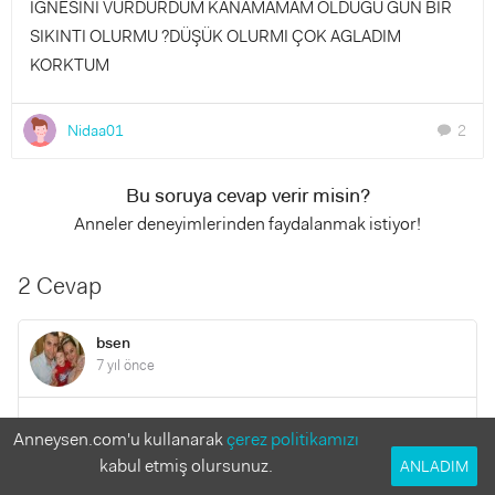
IGNESINI VURDURDUM KANAMAMAM OLDUĞU GÜN BIR
SIKINTI OLURMU ?DÜŞÜK OLURMI ÇOK AGLADIM
KORKTUM
Nidaa01
2
chat
Bu soruya cevap verir misin?
Anneler deneyimlerinden faydalanmak istiyor!
2 Cevap
bsen
7 yıl önce
benimde 7 haftalıkken aynısı olmuştu dr.um direk iğnesini
Anneysen.com'u kullanarak
çerez politikamızı
yaptı ve progesteron verdi 3 günde rapor aldım ve sadece
kabul etmiş olursunuz.
ANLADIM
yattım lavabo harici hiç kalkmadım ve çok şükür kesildi. şu