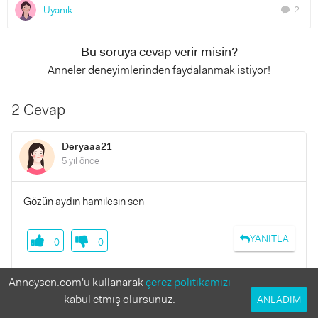
Uyanık
2
chat
Bu soruya cevap verir misin?
Anneler deneyimlerinden faydalanmak istiyor!
2 Cevap
Deryaaa21
5 yıl önce
Gözün aydın hamilesin sen
YANITLA
0
0
Anneysen.com'u kullanarak
çerez politikamızı
kabul etmiş olursunuz.
ANLADIM
Yusuf aras
5 yıl önce