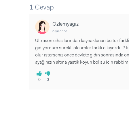
Sorular ve Yanıtlar
Sorular ve Yanıtlar
1 Cevap
Eğlence
Makaleler
Makaleler
Ürünler
Videolar
Videolar
Ozlemyagiz
6 yıl önce
Sorular ve Yanıtlar
Ultrason cihazlarından kaynaklanan bu tür farkl
Makaleler
gidiyordum surekli olcumler farkli cikiyordu 2 tu
Videolar
olur isterseniz önce devlete gidin sonrasinda o
ayağınızın altına yastik koyun bol su icin rabb
0
0