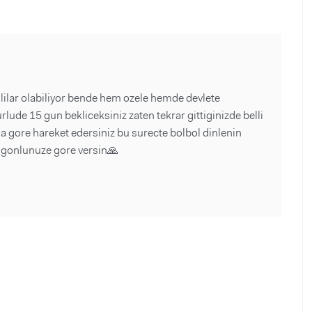
ililar olabiliyor bende hem ozele hemde devlete
rlude 15 gun bekliceksiniz zaten tekrar gittiginizde belli
na gore hareket edersiniz bu surecte bolbol dinlenin
im gonlunuze gore versin🙏