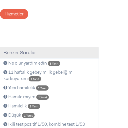
Hizmetler
Benzer Sorular
Ne olur yardim edin
8 Yanıt
11 haftalık gebeyim ilk gebeliğim
korkuyorum
1 Yanıt
Yeni hamilelik
1 Yanıt
Hamile miyim
1 Yanıt
Hamilelik
3 Yanıt
Düşük
1 Yanıt
İkili test pozitif 1/50, kombine test 1/53