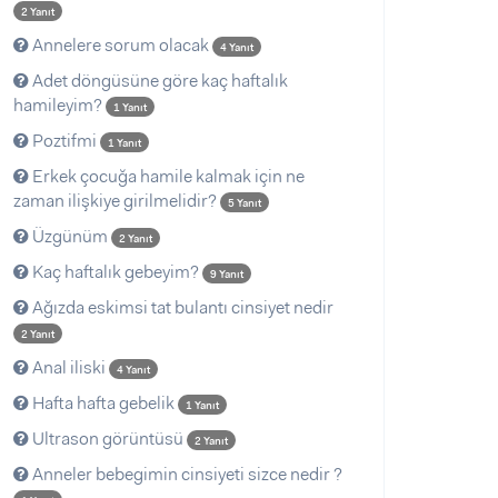
2 Yanıt
Annelere sorum olacak
4 Yanıt
Adet döngüsüne göre kaç haftalık
hamileyim?
1 Yanıt
Poztifmi
1 Yanıt
Erkek çocuğa hamile kalmak için ne
zaman ilişkiye girilmelidir?
5 Yanıt
Üzgünüm
2 Yanıt
Kaç haftalık gebeyim?
9 Yanıt
Ağızda eskimsi tat bulantı cinsiyet nedir
2 Yanıt
Anal iliski
4 Yanıt
Hafta hafta gebelik
1 Yanıt
Ultrason görüntüsü
2 Yanıt
Anneler bebegimin cinsiyeti sizce nedir ?