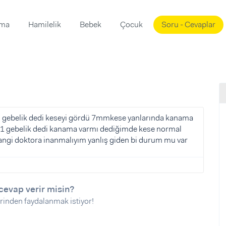
ama
Hamilelik
Bebek
Çocuk
Soru - Cevaplar
Süslemeleri
ama
ta
ı
ı
ısı
 Mekanı
mi)
en gebelik dedi keseyi gördü 7mmkese yanlarında kanama
6+1 gebelik dedi kanama varmı dediğimde kese normal
üsleme
i
angi doktora inanmalıyım yanlış giden bi durum mu var
i
u
ünü
i
cevap verir misin?
rinden faydalanmak istiyor!