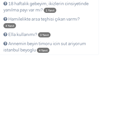
18 haftalık gebeyim, ikizlerin cinsiyetinde
yanılma payı var mı?
1 Yanıt
Hamilelikte arsa teşhisi çıkan varmı?
4 Yanıt
Ella kullanımı?
3 Yanıt
Annemin beyin timoru icin sut ariyorum
istanbul beyoglu
4 Yanıt