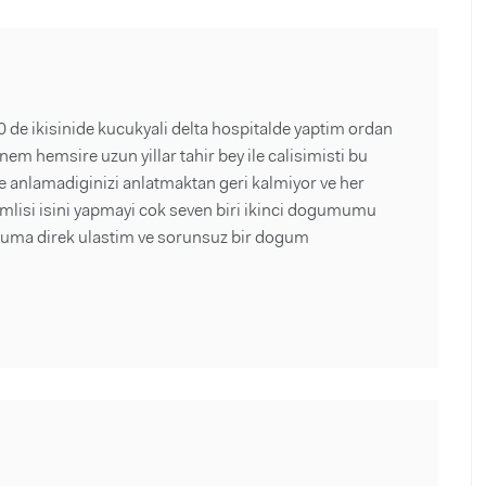
de ikisinide kucukyali delta hospitalde yaptim ordan
 hemsire uzun yillar tahir bey ile calisimisti bu
 anlamadiginizi anlatmaktan geri kalmiyor ve her
nmlisi isini yapmayi cok seven biri ikinci dogumumu
oruma direk ulastim ve sorunsuz bir dogum