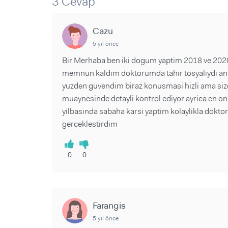
3 Cevap
Sorular ve Yanıtlar
Sorular ve Yanıtlar
Eğlence
Makaleler
Makaleler
Ürünler
Cazu
Videolar
Videolar
5 yıl önce
Sorular ve Yanıtlar
Bir Merhaba ben iki dogum yaptim 2018 ve 2020 
memnun kaldim doktorumda tahir tosyaliydi annem
Makaleler
yuzden guvendim biraz konusmasi hizli ama size
Videolar
muaynesinde detayli kontrol ediyor ayrica en o
yilbasinda sabaha karsi yaptim kolaylikla dokt
gerceklestirdim
0
0
Farangis
5 yıl önce