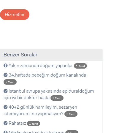
Hizmetler
Benzer Sorular
Yakın zamanda doğum yapanlar
1 Yanıt
34.haftada bebeğim doğum kanalında
2 Yanıt
Istanbul avrupa yakasında epiduraldoğum
için iyi bir doktor hasta
2 Yanıt
40+2 günlük hamileyim, sezaryen
istemiyorum. ne yapmalıyım?
5 Yanıt
Rahatsız
1 Yanıt
Medicalpark yıldızlı trabzon