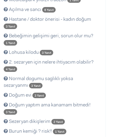
1 Yanıt
Açılma ve sancı
6 Yanıt
Hastane / doktor önerisi - kadın doğum
3 Yanıt
Bebeğimin gelişimi geri, sorun olur mu?
1 Yanıt
Lohusa kilodu
3 Yanıt
2. sezaryen için nelere ihtiyacım olabilir?
4 Yanıt
Normal dogumu saglıklı yoksa
sezaryanmı
3 Yanıt
Doğum evi
3 Yanıt
Doğum yaptım ama kanamam bitmedi!
3 Yanıt
Sezeryan dikişlerim
2 Yanıt
Burun kemiği ? risk!!
1 Yanıt