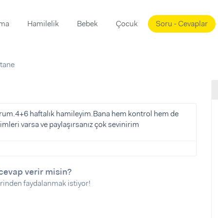
ama
Hamilelik
Bebek
Çocuk
Soru - Cevaplar
Süslemeleri
ama
tane
ta
ı
ı
ısı
 Mekanı
mi)
orum.4+6 haftalık hamileyim.Bana hem kontrol hem de
mleri varsa ve paylaşırsanız çok sevinirim
üsleme
i
i
u
cevap verir misin?
ünü
i
rinden faydalanmak istiyor!