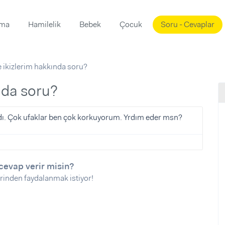
ama
Hamilelik
Bebek
Çocuk
Soru - Cevaplar
Süslemeleri
ama
 ikizlerim hakkında soru?
ta
ı
ı
ısı
nda soru?
 Mekanı
mi)
rdı. Çok ufaklar ben çok korkuyorum. Yrdım eder msn?
üsleme
i
i
u
cevap verir misin?
rinden faydalanmak istiyor!
ünü
i