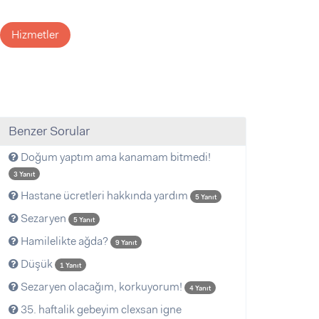
Hizmetler
Benzer Sorular
Doğum yaptım ama kanamam bitmedi!
3 Yanıt
Hastane ücretleri hakkında yardım
5 Yanıt
Sezaryen
5 Yanıt
Hamilelikte ağda?
9 Yanıt
Düşük
1 Yanıt
Sezaryen olacağım, korkuyorum!
4 Yanıt
35. haftalik gebeyim clexsan igne