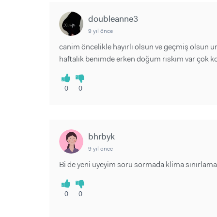
Sorular ve Yanıtlar
Sorular ve Yanıtlar
Eğlence
Makaleler
Makaleler
doubleanne3
Ürünler
Videolar
Videolar
9 yıl önce
canim öncelikle hayırlı olsun ve geçmiş olsun 
Sorular ve Yanıtlar
haftalik benimde erken doğum riskim var çok ko
Makaleler
Videolar
0
0
bhrbyk
9 yıl önce
Bi de yeni üyeyim soru sormada klima sınırlama
0
0