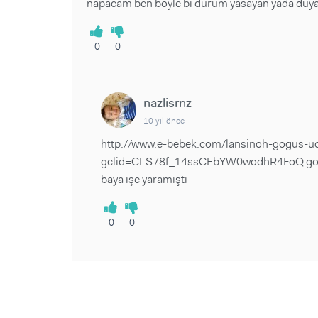
napacam ben boyle bi durum yasayan yada duy
0
0
nazlisrnz
10 yıl önce
http://www.e-bebek.com/lansinoh-gogus-uc
gclid=CLS78f_14ssCFbYW0wodhR4FoQ göğüs
baya işe yaramıştı
0
0