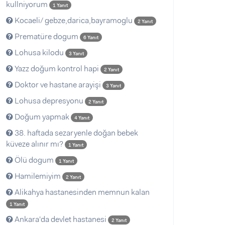
kullniyorum
1 Yanıt
Kocaeli/ gebze,darica,bayramoglu
2 Yanıt
Prematüre dogum
6 Yanıt
Lohusa kilodu
3 Yanıt
Yazz doğum kontrol hapi
2 Yanıt
Doktor ve hastane arayişi
3 Yanıt
Lohusa depresyonu
2 Yanıt
Doğum yapmak
4 Yanıt
38. haftada sezaryenle doğan bebek
küveze alınır mı?
1 Yanıt
Ölü dogum
1 Yanıt
Hamilemiyim
2 Yanıt
Alikahya hastanesinden memnun kalan
1 Yanıt
Ankara'da devlet hastanesi
2 Yanıt