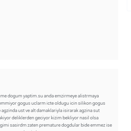
lerime dogum yaptim.su anda emzirmeye alistrmaya
 emmiyor gogus uclarm icte oldugu icin silikon gogus
zinda ust ve alt damaklariyla isirarak agzina sut
iyor deliklerden geciyor kizim bekliyor nasil olsa
cagimi sasirdm zaten premature dogdular bide emmez ise