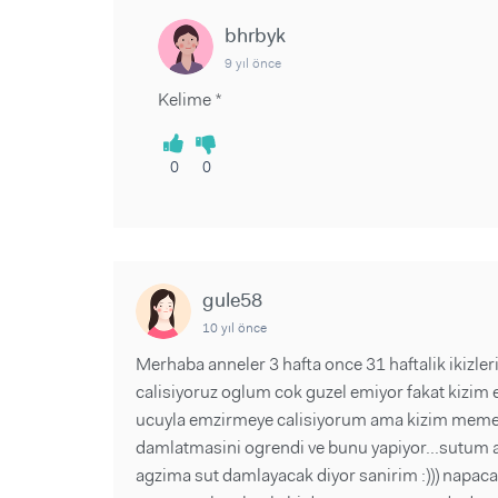
bhrbyk
9 yıl önce
Kelime *
0
0
gule58
10 yıl önce
Merhaba anneler 3 hafta once 31 haftalik ikiz
calisiyoruz oglum cok guzel emiyor fakat kizim
ucuyla emzirmeye calisiyorum ama kizim meme ag
damlatmasini ogrendi ve bunu yapiyor...sutum ak
agzima sut damlayacak diyor sanirim :))) napa