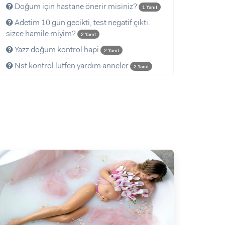
Doğum için hastane önerir misiniz?
1 Yanıt
Adetim 10 gün gecikti, test negatif çıktı.
sizce hamile miyim?
2 Yanıt
Yazz doğum kontrol hapi
2 Yanıt
Nst kontrol lütfen yardım anneler
2 Yanıt