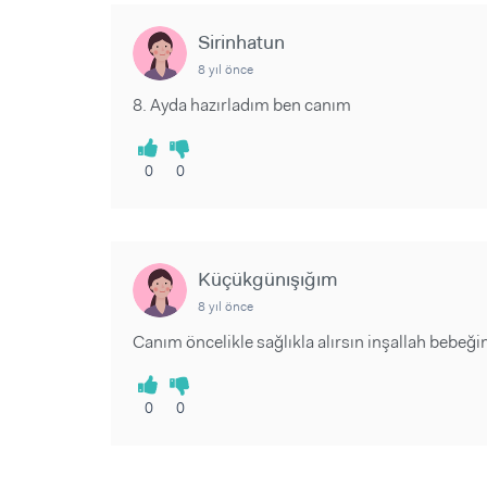
Sorular ve Yanıtlar
Sorular ve Yanıtlar
Eğlence
Makaleler
Makaleler
Sirinhatun
Ürünler
Videolar
Videolar
8 yıl önce
8. Ayda hazırladım ben canım
Sorular ve Yanıtlar
Makaleler
0
0
Videolar
Küçükgünışığım
8 yıl önce
Canım öncelikle sağlıkla alırsın inşallah bebeği
0
0