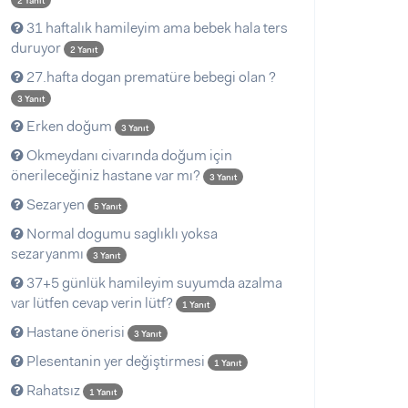
2 Yanıt
31 haftalık hamileyim ama bebek hala ters
duruyor
2 Yanıt
27.hafta dogan prematüre bebegi olan ?
3 Yanıt
Erken doğum
3 Yanıt
Okmeydanı civarında doğum için
önerileceğiniz hastane var mı?
3 Yanıt
Sezaryen
5 Yanıt
Normal dogumu saglıklı yoksa
sezaryanmı
3 Yanıt
37+5 günlük hamileyim suyumda azalma
var lütfen cevap verin lütf?
1 Yanıt
Hastane önerisi
3 Yanıt
Plesentanin yer değiştirmesi
1 Yanıt
Rahatsız
1 Yanıt