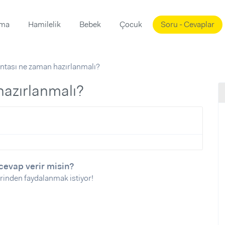
ama
Hamilelik
Bebek
Çocuk
Soru - Cevaplar
Süslemeleri
ama
tası ne zaman hazırlanmalı?
ta
ı
ı
ısı
hazırlanmalı?
 Mekanı
mi)
üsleme
i
i
u
cevap verir misin?
rinden faydalanmak istiyor!
ünü
i