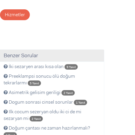
Hizmetler
Benzer Sorular
İki sezaryen arası kısa olan
9 Yanıt
Preeklampsi sonucu ölü doğum
tekrarlarmı
5 Yanıt
Asimetrik gelisim geriligi
2 Yanıt
Dogum sonrasi cinsel sorunlar
1 Yanıt
Ilk cocum sezeryan oldu iki ci de mi
sezaryan mi
2 Yanıt
Doğum çantası ne zaman hazırlanmalı?