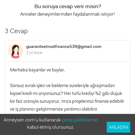
Bu soruya cevap verir misin?
Anneler deneyimlerinden faydalanmak istiyor!
3 Cevap
guaranteetrustfinance539@gmail.com
1 yıl önce
Merhaba bayanlar ve baylar,
Sonsuz evrak işleri ve bekleme süreleriyle uğraşmadan
kişisel kredi mi arıyorsunuz? Her türlü krediyi %2 gibi düşük
bir faiz oranıyla sunuyoruz. İmza projelerinizi finanse edebilir
ve iş planınızı geliştirmenize yardımcı olabiliriz.
Anneysen.com'u kullanarak
çerez politikamızı
Hemen Başvurun!
kabul etmiş olursunuz.
ANLADIM