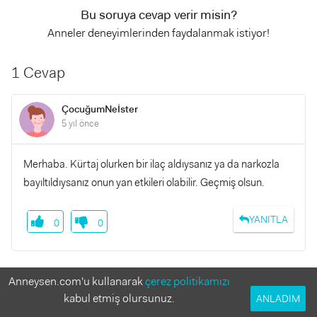
Bu soruya cevap verir misin?
Anneler deneyimlerinden faydalanmak istiyor!
1 Cevap
ÇocuğumNeİster
5 yıl önce
Merhaba. Kürtaj olurken bir ilaç aldıysanız ya da narkozla
bayıltıldıysanız onun yan etkileri olabilir. Geçmiş olsun.
YANITLA
0
0
Benzer Sorular
Anneysen.com'u kullanarak
çerez politikamızı
kabul etmiş olursunuz.
ANLADIM