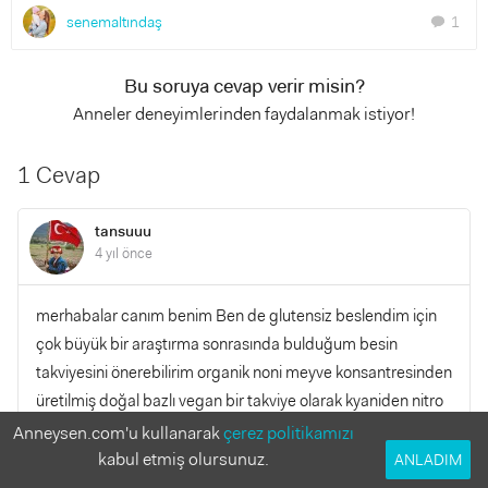
senemaltındaş
1
chat
Bu soruya cevap verir misin?
Anneler deneyimlerinden faydalanmak istiyor!
1 Cevap
tansuuu
4 yıl önce
merhabalar canım benim Ben de glutensiz beslendim için
çok büyük bir araştırma sonrasında bulduğum besin
takviyesini önerebilirim organik noni meyve konsantresinden
üretilmiş doğal bazlı vegan bir takviye olarak kyaniden nitro
ürününü tüketiyorum.
Anneysen.com'u kullanarak
çerez politikamızı
kabul etmiş olursunuz.
ANLADIM
YANITLA