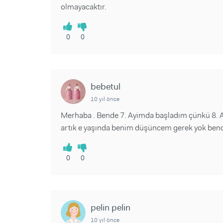
olmayacaktır.
0
0
bebetul
10 yıl önce
Merhaba . Bende 7. Ayimda başladım çünkü 8. Ayı
artık e yaşında benim düşüncem gerek yok bence
0
0
pelin pelin
10 yıl önce