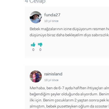
4 Cevap
Sorular ve Yanıtlar
Sorular ve Yanıtlar
Eğlence
Makaleler
Makaleler
Ürünler
funda27
Videolar
Videolar
10 yıl önce
Sorular ve Yanıtlar
Bebek mağzalarının icine düşüyorum resmen he
düşünüyo biraz daha bekleyelim diyo sabırsızl
Makaleler
Videolar
0
0
rainisland
10 yıl önce
Merhaba, ben de 6-7 ayda hafiften ihtiyaçları 
beğendiğim şeyler olduğunda alıyordum. Benim 
ilki için. Benim çocuklarım 2 yaştan sonra pek
almıştım, bebek pusetteyken oğlum da scooter la 