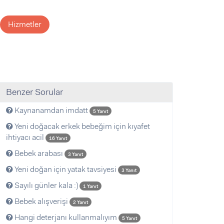
Hizmetler
Benzer Sorular
Kaynanamdan imdatt
5 Yanıt
Yeni doğacak erkek bebeğim için kıyafet
ihtiyacı acil
16 Yanıt
Bebek arabası
3 Yanıt
Yeni doğan için yatak tavsiyesi
3 Yanıt
Sayılı günler kala :)
1 Yanıt
Bebek alışverişi
2 Yanıt
Hangi deterjanı kullanmalıyım
5 Yanıt