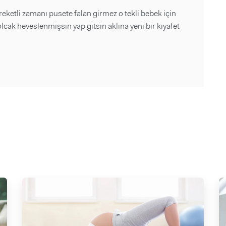
reketli zamanı pusete falan girmez o tekli bebek için
lcak heveslenmişsin yap gitsin aklına yeni bir kıyafet