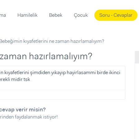
ama
Hamilelik
Bebek
Çocuk
Soru - Cevaplar
Süslemeleri
ama
Bebeğimin kıyafetlerini ne zaman hazırlamalıyım?
ta
ı
ı
ısı
e zaman hazırlamalıyım?
 Mekanı
mi)
 kıyafetlerini şimdiden yıkayıp hayirlasammi birde ikinci
rekli midir tsk
üsleme
i
i
u
cevap verir misin?
ünü
i
rinden faydalanmak istiyor!