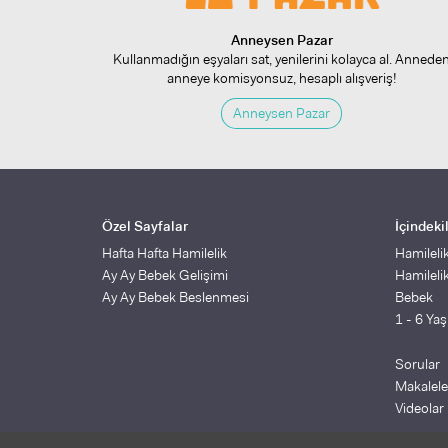
Anneysen Pazar
Kullanmadığın eşyaları sat, yenilerini kolayca al. Annede
anneye komisyonsuz, hesaplı alışveriş!
Anneysen Pazar
Özel Sayfalar
İçindeki
Hafta Hafta Hamilelik
Hamileli
Ay Ay Bebek Gelişimi
Hamileli
Ay Ay Bebek Beslenmesi
Bebek
1 - 6 Ya
Sorular
Makalele
Videolar