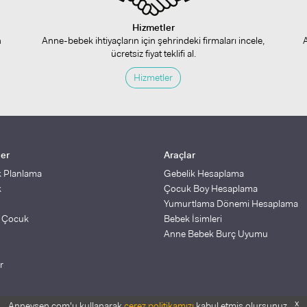
Hizmetler
n
Anne-bebek ihtiyaçların için şehrindeki firmaları incele,
ücretsiz fiyat teklifi al.
Hizmetler
ler
Araçlar
k Planlama
Gebelik Hesaplama
k
Çocuk Boy Hesaplama
Yumurtlama Dönemi Hesaplama
ş Çocuk
Bebek İsimleri
Anne Bebek Burç Uyumu
r
x
Anneysen.com'u kullanarak
çerez politikamızı
kabul etmiş olursunuz.