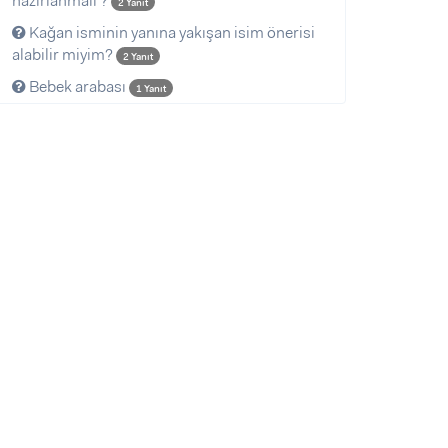
hazırlanmalı ?
2 Yanıt
Kağan isminin yanına yakışan isim önerisi
alabilir miyim?
2 Yanıt
Bebek arabası
1 Yanıt