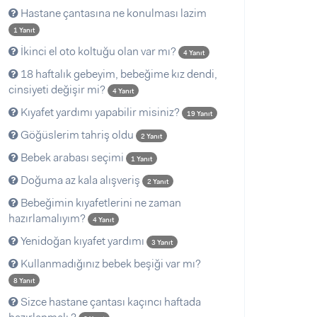
Hastane çantasına ne konulması lazim
1 Yanıt
İkinci el oto koltuğu olan var mı?
4 Yanıt
18 haftalık gebeyim, bebeğime kız dendi,
cinsiyeti değişir mi?
4 Yanıt
Kıyafet yardımı yapabilir misiniz?
19 Yanıt
Göğüslerim tahriş oldu
2 Yanıt
Bebek arabası seçimi
1 Yanıt
Doğuma az kala alışveriş
2 Yanıt
Bebeğimin kıyafetlerini ne zaman
hazırlamalıyım?
4 Yanıt
Yenidoğan kıyafet yardımı
3 Yanıt
Kullanmadığınız bebek beşiği var mı?
8 Yanıt
Sizce hastane çantası kaçıncı haftada