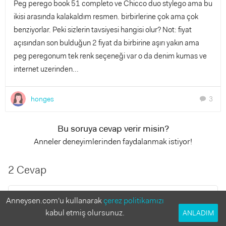
Peg perego book 51 completo ve Chicco duo stylego ama bu
ikisi arasında kalakaldım resmen. birbirlerine çok ama çok
benziyorlar. Peki sizlerin tavsiyesi hangisi olur? Not: fiyat
açısından son bulduğun 2 fiyat da birbirine aşırı yakın ama
peg peregonum tek renk seçeneği var o da denim kumas ve
internet uzerinden...
honges
3
chat
Bu soruya cevap verir misin?
Anneler deneyimlerinden faydalanmak istiyor!
2 Cevap
Zöhre.
Anneysen.com'u kullanarak
çerez politikamızı
8 yıl önce
kabul etmiş olursunuz.
ANLADIM