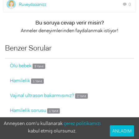
Ruveydaaanizz
0
chat
Bu soruya cevap verir misin?
Anneler deneyimlerinden faydalanmak istiyor!
Benzer Sorular
Ölü bebek
5 Yanıt
Hamilelik
1 Yanıt
Vajinal ultrason bakarmısınız?
2 Yanıt
Hamilelik sorusu
1 Yanıt
Anneysen.com'u kullanarak
çerez politikamızı
Bta hormonu yavas ilerliyor
2 Yanıt
kabul etmiş olursunuz.
ANLADIM