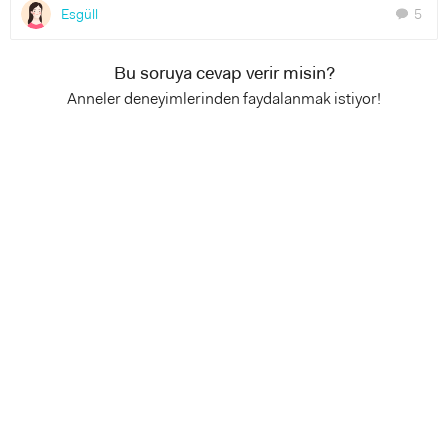
Esgüll
5
chat
Bu soruya cevap verir misin?
Anneler deneyimlerinden faydalanmak istiyor!