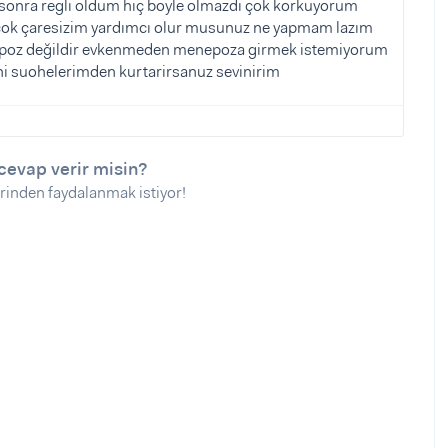
i sonra regli oldum hiç boyle olmazdı çok korkuyorum
ok çaresizim yardımcı olur musunuz ne yapmam lazım
epoz değildir evkenmeden menepoza girmek istemiyorum
ni suohelerimden kurtarirsanuz sevinirim
cevap verir misin?
rinden faydalanmak istiyor!