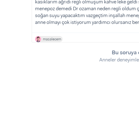
Sorular ve Yanıtlar
Sorular ve Yanıtlar
kasıklarım ağrıdı regli olmuşum kahve leke geld
menepoz demedi Dr ozaman neden regli oldum ç
Eğlence
Makaleler
Makaleler
soğan suyu yapacaktım vazgeçtim inşallah men
Ürünler
Videolar
Videolar
anne olmayı çok istiyorum yardımcı olursanız be
Sorular ve Yanıtlar
masalecem
Makaleler
Bu soruya 
Videolar
Anneler deneyimle