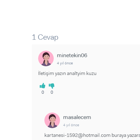
1 Cevap
minetekin06
4 yıl önce
İletişim yazın analtyim kuzu
0
0
masalecem
4 yıl önce
kartanesi-1592@hotmail.com buraya yaza