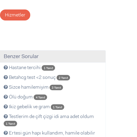
Hizmetler
Benzer Sorular
Hastane tercihi
1 Yanıt
Betahcg test <2 sonuç
2 Yanıt
Sizce hamilemiyim
3 Yanıt
Ölü doğum
4 Yanıt
Ikiz gebelik ve gram
1 Yanıt
Testlerim de çift çizgi idi ama adet oldum
1 Yanıt
Ertesi gün hapı kullandım, hamile olabilir