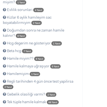
miyim?
1 Yanıt
Evlilik sorunlari
4 Yanıt
Kizlar 6 aylik hamileyim sac
boyatabilirmiyim
2 Yanıt
Doğumdan sonra ne zaman hamile
kalınır?
6 Yanıt
Hcg degerim ne gösteriyor
1 Yanıt
Beta hcg
7 Yanıt
Hamile miyim??
6 Yanıt
Hamile kalmaya uğraşıyor
5 Yanıt
Hamilemiyim
1 Yanıt
Regli tarihinden 4 gün önce test yapilirsa
2 Yanıt
Gebelik olasiliği varmi?
2 Yanıt
Tek tüple hamile kalmak
66 Yanıt