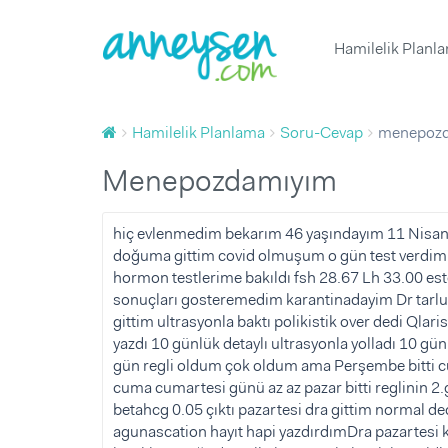
Hamilelik Planl
1 Yaş Doğum Günü Organizasyonu ve 
Yumurtlama Dönemi Hesapl
Çocuk Boyu Hesaplama
Hafta Hafta Hamilelik
Yenidoğan
Hamilelik Planlama
Soru-Cevap
menepoz
1 Yaş Doğum Günü Butik Pas
Çocuk Sağlığı ve Hastalıklar
Bebek Sağlığı ve Hastalıklar
Gebelik Hesaplama
Hamileliğe Hazırlık
Yenidoğan ve Bebek Fotoğrafç
Doğurganlık (Fertilite)
Çocuk Beslenmesi
Bebek Beslenmesi
Sağlık
menepozdamıyım
Diş Buğdayı ve 1 Yaş Doğum Günü
Ovülasyon (Yumurtlama Döne
Çocuk Gelişimi
Bebek Gelişimi
Beslenme
Baby Shower Partisi Mekanı
Hamilelik Belirtileri
Günlük Yaşam
Bebek Bakımı
Davranış
hiç evlenmedim bekarım 46 yaşındayım 11 Nisan' 
doğuma gittim covid olmuşum o gün test verdim 1 
Baby Shower ve Hastane Odası S
Kısırlık ve Tüp Bebek Tedavis
Bebekle Yaşam
Tuvalet eğitimi
Spor
hormon testlerime bakıldı fsh 28.67 Lh 33.00 est
Çocuk Müzik ve Sanat Merkez
Emzirme
Doğum
Uyku
sonuçları gosteremedim karantinadayim Dr tarlusa
gittim ultrasyonla baktı polikistik over dedi Qla
Çocuk Atölyesi ve Oyun Grub
Hamile Kıyafetleri ve Eşyaları
Doğum Sonrası Anne
Oyun ve Oyuncak
Sorular ve Yanıtlar
yazdı 10 günlük detaylı ultrasyonla yolladı 10 gün
Diş Buğdayı ve 1 Yaş Doğum G
Çocuk Hareket ve Spor Merkez
Bebek Hazırlıkları
Çocukla Yaşam
Makaleler
gün regli oldum çok oldum ama Perşembe bitti cu
cuma cumartesi günü az az pazar bitti reglinin 2
Çocuk Eşyaları ve İhtiyaçları
Ürünler
Ürünler
Videolar
betahcg 0.05 çıktı pazartesi dra gittim normal d
Çocuk Doğum Günü
Tümü
agunascation hayıt hapi yazdırdımDra pazartesi 
Çocuk Odası Fikirleri