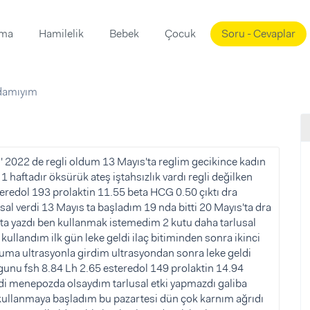
ama
Hamilelik
Bebek
Çocuk
Soru - Cevaplar
Süslemeleri
ama
damıyım
ta
ı
ı
ısı
 Mekanı
mi)
2022 de regli oldum 13 Mayıs'ta reglim gecikince kadın
haftadır öksürük ateş iştahsızlık vardı regli değilken
üsleme
i
eredol 193 prolaktin 11.55 beta HCG 0.50 çıktı dra
i
l verdi 13 Mayıs ta başladım 19 nda bitti 20 Mayıs'ta dra
rista yazdı ben kullanmak istemedim 2 kutu daha tarlusal
u
 kullandım ilk gün leke geldi ilaç bitiminden sonra ikinci
ünü
i
ma ultrasyonla girdim ultrasyondan sonra leke geldi
.gunu fsh 8.84 Lh 2.65 esteredol 149 prolaktin 14.94
edi menepozda olsaydım tarlusal etki yapmazdı galiba
kullanmaya başladım bu pazartesi dün çok karnım ağrıdı