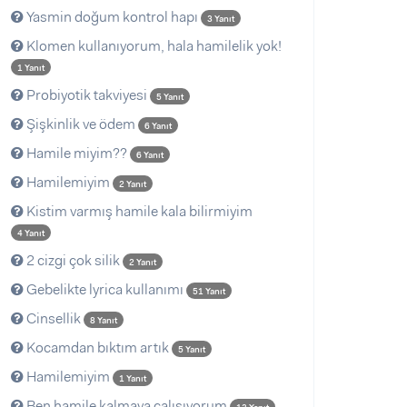
Yasmin doğum kontrol hapı
3 Yanıt
Klomen kullanıyorum, hala hamilelik yok!
1 Yanıt
Probiyotik takviyesi
5 Yanıt
Şişkinlik ve ödem
6 Yanıt
Hamile miyim??
6 Yanıt
Hamilemiyim
2 Yanıt
Kistim varmış hamile kala bilirmiyim
4 Yanıt
2 cizgi çok silik
2 Yanıt
Gebelikte lyrica kullanımı
51 Yanıt
Cinsellik
8 Yanıt
Kocamdan bıktım artık
5 Yanıt
Hamilemiyim
1 Yanıt
Ben hamile kalmaya çalışıyorum