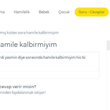
ama
Hamilelik
Bebek
Çocuk
Soru - Cevaplar
Süslemeleri
ama
rmış kisten sora hamile kalbirmiyim
ta
ı
ı
ısı
 hamile kalbirmiyim
 Mekanı
mi)
di yasmin diye sorasında hamile kalbirmiyim hic bi
üsleme
i
i
u
cevap verir misin?
ünü
i
rinden faydalanmak istiyor!