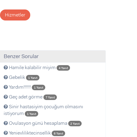
Hizmetler
Benzer Sorular
Hamile kalabilir miyim
4 Yanıt
Gebelik
1 Yanıt
Yardım!!!!!!
1 Yanıt
Geç adet görme
7 Yanıt
Sinir hastasiyim çocuğum olmasını
istiyorum
1 Yanıt
Ovulasyon günü hesaplama
2 Yanıt
Yenievliliktecinsellik
6 Yanıt