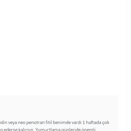
din veya neo penotran fitil benimde vardı 1 haftada çok
ip ederse kalırsın. Yumurtlama günleride önemli .