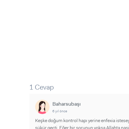
Sorular ve Yanıtlar
Sorular ve Yanıtlar
Eğlence
Makaleler
Makaleler
Ürünler
Videolar
Videolar
Sorular ve Yanıtlar
Makaleler
Videolar
1 Cevap
Baharsubaşı
6 yıl önce
Keşke doğum kontrol hapı yerine enfexia istesey
şükür geçti. Eğer bir sorunun yoksa Allahta nas