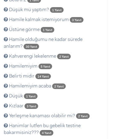
1 Yanıt
Düşük mü yaptım?
1 Yanıt
Hamile kalmak istemiyorum
3 Yanıt
Üstüne görme
1 Yanıt
Hamile olduğumu ne kadar sürede
anlarım?
30 Yanıt
Kahverengi lekelenme
2 Yanıt
Hamilemiyim
5 Yanıt
Belirti midir
14 Yanıt
Hamilemiyim acaba
2 Yanıt
Düşük
1 Yanıt
Kızlaar
3 Yanıt
Yerleşme kanaması olabilir mi?
2 Yanıt
Hanimlar lutfen bu gebelik testine
bakarmisiniz???
4 Yanıt