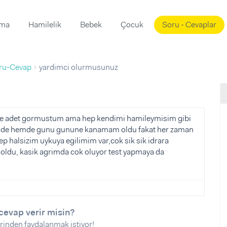
ama
Hamilelik
Bebek
Çocuk
Soru - Cevaplar
Süslemeleri
ama
ru-Cevap
yardimci olurmusunuz
ta
ı
ı
ısı
 Mekanı
mi)
e adet gormustum ama hep kendimi hamileymisim gibi
3 de hemde gunu gunune kanamam oldu fakat her zaman
üsleme
i
p halsizim uykuya egilimim var,cok sik sik idrara
i
 oldu, kasik agrimda cok oluyor test yapmaya da
u
ünü
i
cevap verir misin?
rinden faydalanmak istiyor!