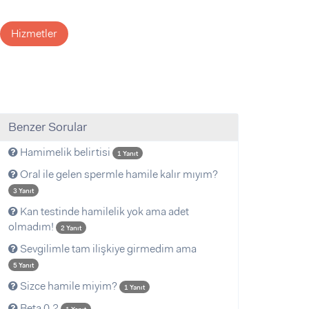
Hizmetler
Benzer Sorular
Hamimelik belirtisi
1 Yanıt
Oral ile gelen spermle hamile kalır mıyım?
3 Yanıt
Kan testinde hamilelik yok ama adet
olmadım!
2 Yanıt
Sevgilimle tam ilişkiye girmedim ama
5 Yanıt
Sizce hamile miyim?
1 Yanıt
Beta 0.2