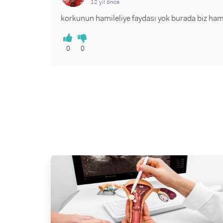
12 yıl önce
korkunun hamileliye faydası yok burada biz ham
0
0