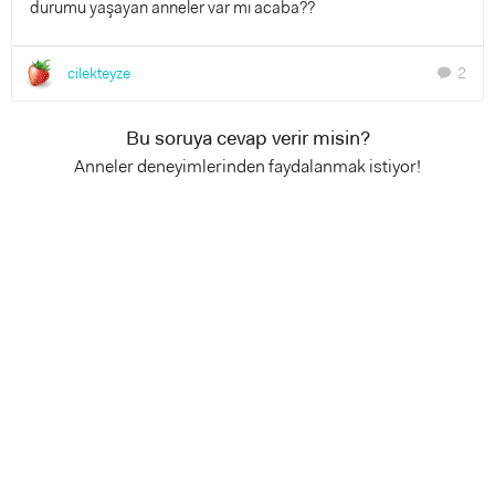
durumu yaşayan anneler var mı acaba??
cilekteyze
2
chat
Bu soruya cevap verir misin?
Anneler deneyimlerinden faydalanmak istiyor!