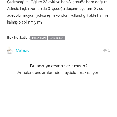
Çıldıracağım. Oğlum 22 aylık ve ben 3. çocuğa hazır değilim.
Aslında hiçbir zaman da 3. çocuğu düşünmüyorum. Sizce
adet olur muyum yoksa eşim kondom kullandığı halde hamile
kalmış olabilir miyim?
İlişkili etiketler:
dukan diyeti
tarım ilaçları
Malmaldini
1
chat
Bu soruya cevap verir misin?
Anneler deneyimlerinden faydalanmak istiyor!