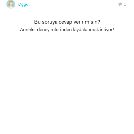
Dggu
1
chat
Bu soruya cevap verir misin?
Anneler deneyimlerinden faydalanmak istiyor!