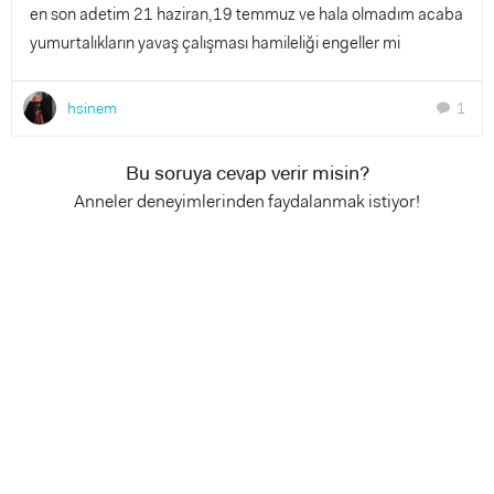
en son adetim 21 haziran,19 temmuz ve hala olmadım acaba
yumurtalıkların yavaş çalışması hamileliği engeller mi
hsinem
1
chat
Bu soruya cevap verir misin?
Anneler deneyimlerinden faydalanmak istiyor!