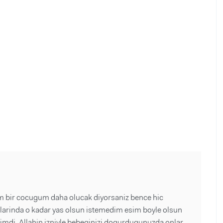
m bir cocugum daha olucak diyorsaniz bence hic
larinda o kadar yas olsun istemedim esim boyle olsun
simdi. Allahin izniyle bebeginizi dogurdugunuzda onlar