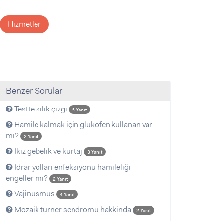
Hizmetler
Benzer Sorular
Testte silik çizgi
5 Yanıt
Hamile kalmak için glukofen kullanan var
mı?
2 Yanıt
Ikiz gebelik ve kurtaj
3 Yanıt
İdrar yolları enfeksiyonu hamileliği
engeller mi?
2 Yanıt
Vajinusmus
4 Yanıt
Mozaik turner sendromu hakkinda
2 Yanıt