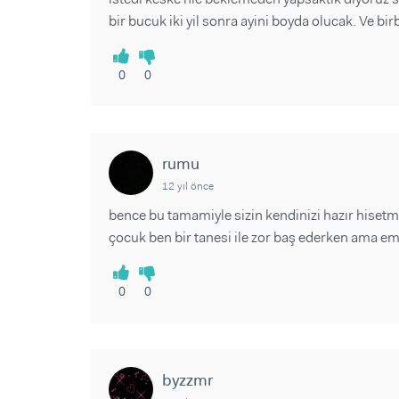
bir bucuk iki yil sonra ayini boyda olucak. Ve bir
0
0
rumu
12 yıl önce
bence bu tamamiyle sizin kendinizi hazır hiset
çocuk ben bir tanesi ile zor baş ederken ama em
0
0
byzzmr