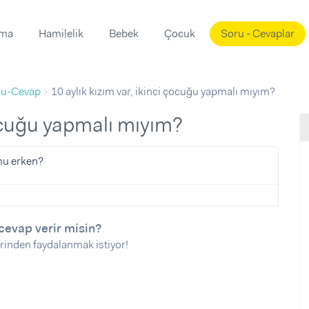
ama
Hamilelik
Bebek
Çocuk
Soru - Cevaplar
Süslemeleri
ama
ru-Cevap
10 aylık kızım var, ikinci çocuğu yapmalı mıyım?
ta
ı
ı
ısı
 çocuğu yapmalı mıyım?
 Mekanı
mi)
 mu erken?
üsleme
i
i
u
cevap verir misin?
rinden faydalanmak istiyor!
ünü
i