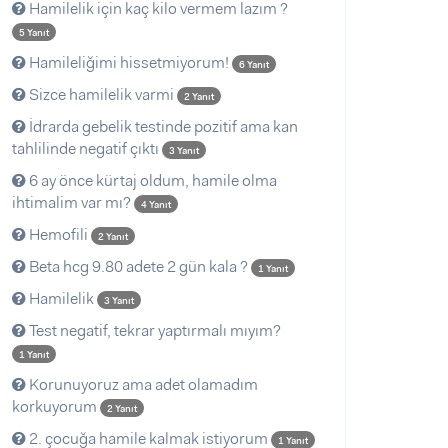
Hamilelik için kaç kilo vermem lazım ?
5 Yanıt
Hamileliğimi hissetmiyorum!
6 Yanıt
Sizce hamilelik varmi
2 Yanıt
İdrarda gebelik testinde pozitif ama kan
tahlilinde negatif çıktı
3 Yanıt
6 ay önce kürtaj oldum, hamile olma
ihtimalim var mı?
4 Yanıt
Hemofili
2 Yanıt
Beta hcg 9.80 adete 2 gün kala ?
1 Yanıt
Hamilelik
3 Yanıt
Test negatif, tekrar yaptırmalı mıyım?
1 Yanıt
Korunuyoruz ama adet olamadım
korkuyorum
2 Yanıt
2. çocuğa hamile kalmak istiyorum
1 Yanıt