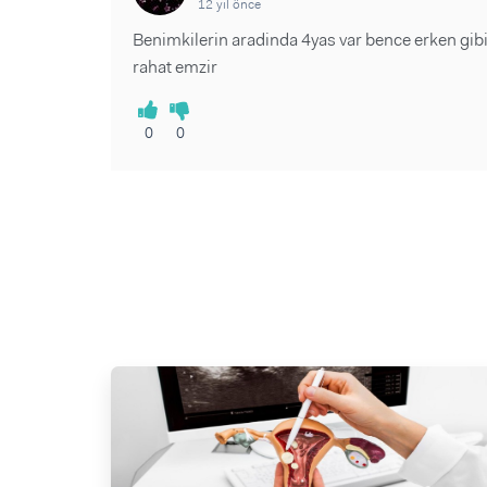
12 yıl önce
Benimkilerin aradinda 4yas var bence erken gib
rahat emzir
0
0