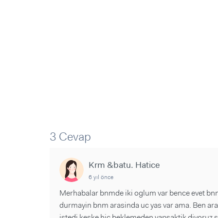
Sorular ve Yanıtlar
Sorular ve Yanıtlar
Eğlence
Makaleler
Makaleler
Ürünler
Videolar
Videolar
Sorular ve Yanıtlar
Makaleler
Videolar
3 Cevap
Krm &batu. Hatice
6 yıl önce
Merhabalar bnmde iki oglum var bence evet bn
durmayin bnm arasinda uc yas var ama. Ben ara
istedi keske hic beklemeden yapsaktik diyoruz 