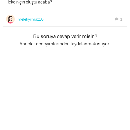
leke niçin oluştu acaba?
melekyilmaz16
1
chat
Bu soruya cevap verir misin?
Anneler deneyimlerinden faydalanmak istiyor!