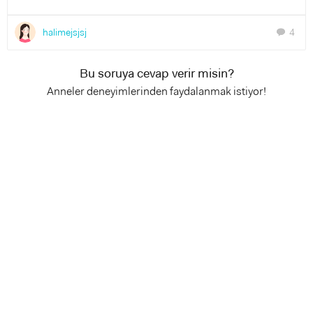
halimejsjsj
4
chat
Bu soruya cevap verir misin?
Anneler deneyimlerinden faydalanmak istiyor!