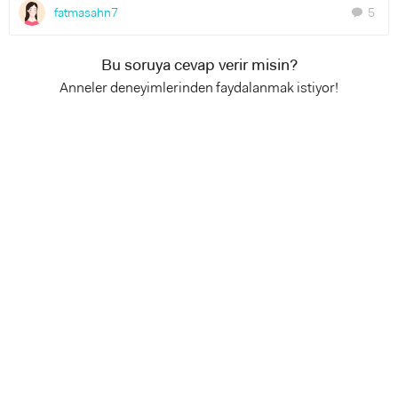
fatmasahn7
5
chat
Bu soruya cevap verir misin?
Anneler deneyimlerinden faydalanmak istiyor!