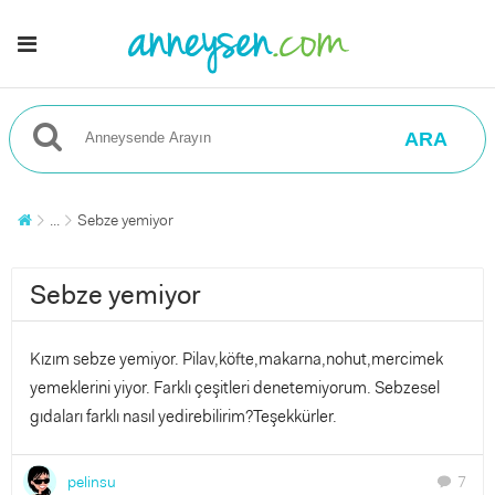
ARA
...
Sebze yemiyor
Sebze yemiyor
Kızım sebze yemiyor. Pilav,köfte,makarna,nohut,mercimek
yemeklerini yiyor. Farklı çeşitleri denetemiyorum. Sebzesel
gıdaları farklı nasıl yedirebilirim?Teşekkürler.
pelinsu
7
chat