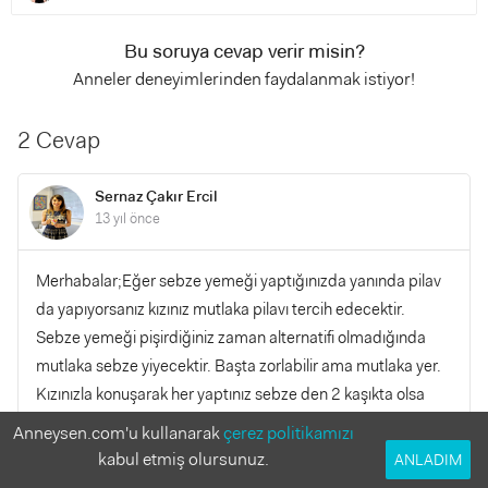
Bu soruya cevap verir misin?
Anneler deneyimlerinden faydalanmak istiyor!
2 Cevap
Sernaz Çakır Ercil
13 yıl önce
Merhabalar;Eğer sebze yemeği yaptığınızda yanında pilav
da yapıyorsanız kızınız mutlaka pilavı tercih edecektir.
Sebze yemeği pişirdiğiniz zaman alternatifi olmadığında
mutlaka sebze yiyecektir. Başta zorlabilir ama mutlaka yer.
Kızınızla konuşarak her yaptınız sebze den 2 kaşıkta olsa
yemesini sağlayın böylelikle herşeyin tadını bilir ve zamanla
Anneysen.com'u kullanarak
çerez politikamızı
sever.Sağlıklı günler dilerim..
kabul etmiş olursunuz.
ANLADIM