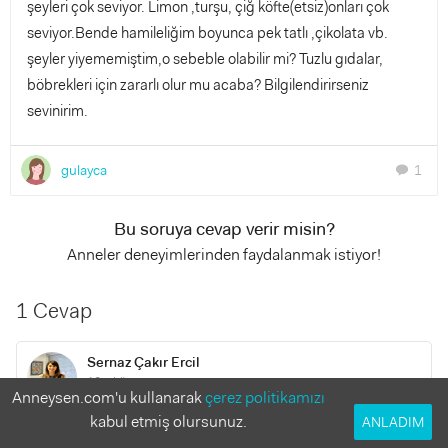
şeyleri çok seviyor. Limon ,turşu, çiğ köfte(etsiz)onları çok
seviyor.Bende hamileliğim boyunca pek tatlı ,çikolata vb.
şeyler yiyememiştim,o sebeble olabilir mi? Tuzlu gıdalar,
böbrekleri için zararlı olur mu acaba? Bilgilendirirseniz
sevinirim.
gulayca
1
chat
Bu soruya cevap verir misin?
Anneler deneyimlerinden faydalanmak istiyor!
1 Cevap
Sernaz Çakır Ercil
13 yıl önce
Anneysen.com'u kullanarak
çerez politikamızı
kabul etmiş olursunuz.
ANLADIM
Oğlunuz tatlı yemiyorsa zorlamayın. Günlük enerjisini yediği