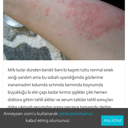
Mrb kızlar dünden beridir beni bi kaşıntı tuttu normal sinek
ısırığı sandım ama bu sabah uyandığımda gözlerime
inanamadım kolumda sırtımda karnımda boynumda
büyüklüğü bi elin çapı kadar kırmızı şişlikler çıktı hemen
doktora gittim tahlil aldılar ve serum taktılar tahlil sonuçları
daha çıkmadı serumdan sonra geçince tamamdır dedim
Anneysen.com'u kullanarak
çerez politikamızı
uyudum biraz uyandım aynaya bi baktım yüzümün yarısına
kabul etmiş olursunuz.
ANLADIM
bulaşmış napacağımı bilmiyorum lütfennnn daha önce böyle