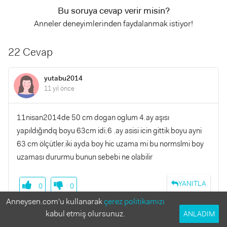
Bu soruya cevap verir misin?
Anneler deneyimlerinden faydalanmak istiyor!
22 Cevap
yutabu2014
11 yıl önce
11nisan2014de 50 cm dogan oglum 4.ay aşısı
yapıldığındq boyu 63cm idi.6 .ay asisi icin gittik boyu ayni
63 cm ölçütler.iki ayda boy hic uzama mi bu normslmi boy
uzaması dururmu bunun sebebi ne olabilir
YANITLA
0
0
Anneysen.com'u kullanarak
çerez politikamızı
kabul etmiş olursunuz.
ANLADIM