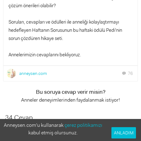
çözüm önerileri olabilir?
Soruları, cevapları ve ödülleri ile anneliği kolaylaştırmayı
hedefleyen Haftanın Sorusunun bu haftaki ödülü Pedi'nin
sorun çözdüren hikaye seti.
Annelerimizin cevaplarını bekliyoruz.
anneysen.com
76
chat
Bu soruya cevap verir misin?
Anneler deneyimlerinden faydalanmak istiyor!
34 Cevap
Anneysen.com'u kullanarak
çerez politikamızı
kabul etmiş olursunuz.
ANLADIM
rumu
13 yıl önce