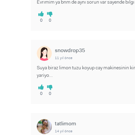
Evrımim ya bnm de aynı sorun var sayende bılg
0
0
snowdrop35
11 yıl önce
Suya biraz limon tuzu koyup cay makinesinin ki
yariyo...
0
0
tatlimom
14 yıl önce