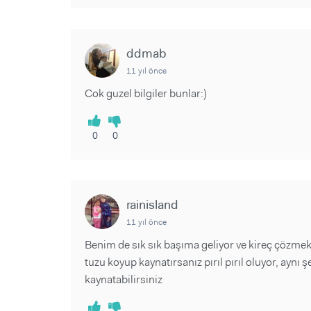
ddmab
11 yıl önce
Cok guzel bilgiler bunlar:)
0
0
rainisland
11 yıl önce
Benim de sık sık başıma geliyor ve kireç çözme
tuzu koyup kaynatırsanız pırıl pırıl oluyor, aynı ş
kaynatabilirsiniz