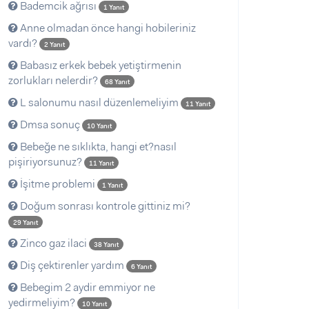
Bademcik ağrısı
1 Yanıt
Anne olmadan önce hangi hobileriniz
vardı?
2 Yanıt
Babasız erkek bebek yetiştirmenin
zorlukları nelerdir?
68 Yanıt
L salonumu nasıl düzenlemeliyim
11 Yanıt
Dmsa sonuç
10 Yanıt
Bebeğe ne sıklıkta, hangi et?nasıl
pişiriyorsunuz?
11 Yanıt
İşitme problemi
1 Yanıt
Doğum sonrası kontrole gittiniz mi?
29 Yanıt
Zinco gaz ilaci
38 Yanıt
Diş çektirenler yardım
6 Yanıt
Bebegim 2 aydir emmiyor ne
yedirmeliyim?
10 Yanıt