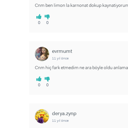
Cnm ben limon la karnonat dokup kaynatiyorum b
0
0
evrmumt
11 yıl önce
Cnm hiç fark etmedim ne ara böyle oldu anlamad
0
0
derya.zynp
11 yıl önce