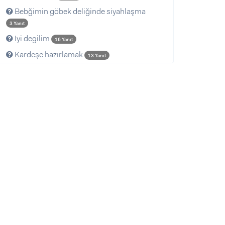
Bebğimin göbek deliğinde siyahlaşma
3 Yanıt
Iyi degilim
16 Yanıt
Kardeşe hazırlamak
13 Yanıt