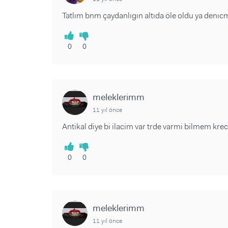
Tatlım bnm çaydanlıgın altıda öle oldu ya denı
0
0
meleklerimm
11 yıl önce
Antikal diye bi ilacim var trde varmi bilmem kre
0
0
meleklerimm
11 yıl önce