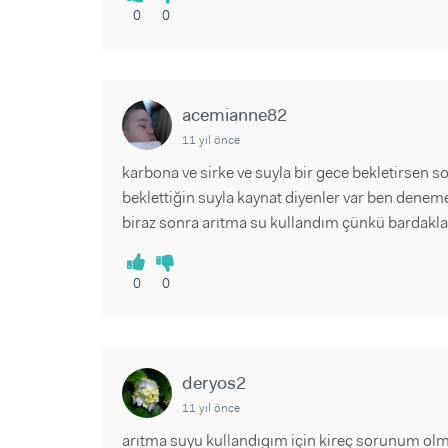
0
0
acemianne82
11 yıl önce
karbona ve sirke ve suyla bir gece bekletirsen so
beklettiğin suyla kaynat diyenler var ben dene
biraz sonra arıtma su kullandım çünkü bardaklar
0
0
deryos2
11 yıl önce
arıtma suyu kullandıgım için kireç sorunum olmu