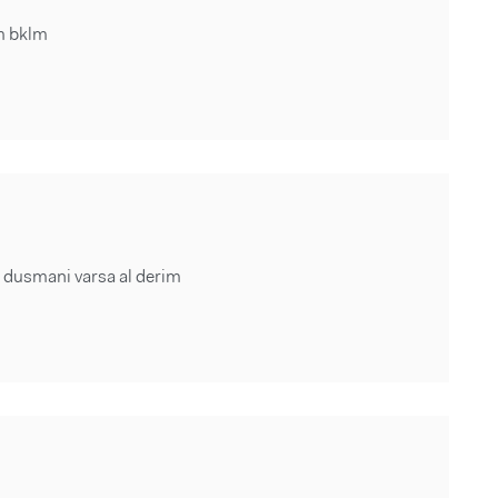
cm bklm
c dusmani varsa al derim