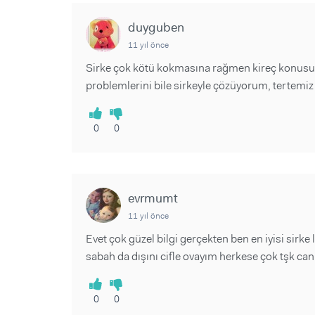
Sorular ve Yanıtlar
Sorular ve Yanıtlar
Eğlence
Makaleler
Makaleler
duyguben
Ürünler
Videolar
Videolar
11 yıl önce
Sirke çok kötü kokmasına rağmen kireç konusund
Sorular ve Yanıtlar
problemlerini bile sirkeyle çözüyorum, tertemiz 
Makaleler
Videolar
0
0
evrmumt
11 yıl önce
Evet çok güzel bilgi gerçekten ben en iyisi sir
sabah da dışını cifle ovayım herkese çok tşk can
0
0