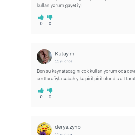
kullanıyorum gayet iyi
0
0
Kutayim
11 yıl önce
Ben su kaynatacagini cok kullaniyorum oda devm
serttarafiyla sabah yika piril piril olur.dis alt tar
0
0
derya.zynp
11 yıl önce