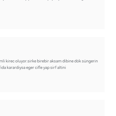
li kirec oluyor.sirke birebir aksam dibine dök süngerin
afida karardiysa eger cifle yap sirf altini