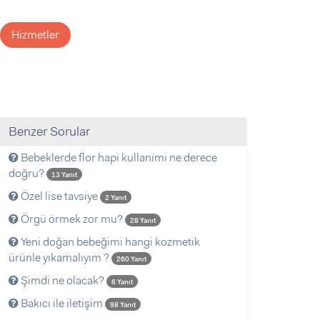
Hizmetler
Benzer Sorular
Bebeklerde flor hapi kullanimi ne derece
doğru?
13 Yanıt
Özel lise tavsiye
2 Yanıt
Örgü örmek zor mu?
28 Yanıt
Yeni doğan bebeğimi hangi kozmetik
ürünle yıkamalıyım ?
260 Yanıt
Şimdi ne olacak?
6 Yanıt
Bakıcı ile iletişim
98 Yanıt