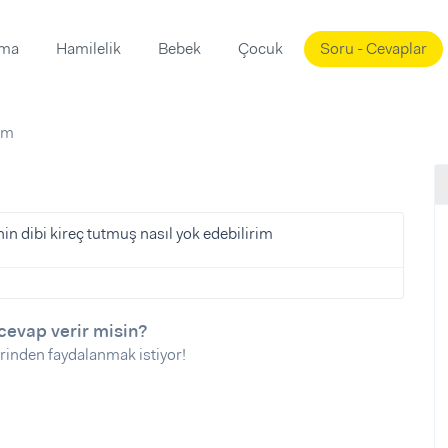
ama
Hamilelik
Bebek
Çocuk
Soru - Cevaplar
Süslemeleri
ama
rim
ta
ı
ı
ısı
 Mekanı
mi)
inin dibi kireç tutmuş nasıl yok edebilirim
üsleme
i
i
u
cevap verir misin?
rinden faydalanmak istiyor!
ünü
i