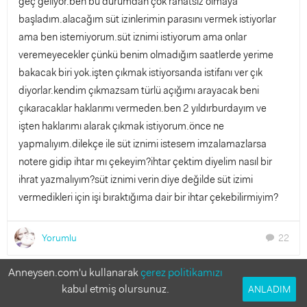
geç geliyor.ben bu durumdan çok rahatsız olmaya
başladım.alacağım süt izinlerimin parasını vermek istiyorlar
ama ben istemiyorum.süt iznimi istiyorum ama onlar
veremeyecekler çünkü benim olmadığım saatlerde yerime
bakacak biri yok.işten çıkmak istiyorsanda istifanı ver çık
diyorlar.kendim çıkmazsam türlü açığımı arayacak beni
çıkaracaklar haklarımı vermeden.ben 2 yıldırburdayım ve
işten haklarımı alarak çıkmak istiyorum.önce ne
yapmalıyım.dilekçe ile süt iznimi istesem imzalamazlarsa
notere gidip ihtar mı çekeyim?ihtar çektim diyelim nasıl bir
ihrat yazmalıyım?süt iznimi verin diye değilde süt izimi
vermedikleri için işi bıraktığıma dair bir ihtar çekebilirmiyim?
Yorumlu
22
chat
Anneysen.com'u kullanarak
çerez politikamızı
Bu soruya cevap verir misin?
kabul etmiş olursunuz.
ANLADIM
Anneler deneyimlerinden faydalanmak istiyor!