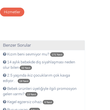
Hizmetler
Benzer Sorular
Kızım beni sevmiyor mu?
171 Yanıt
14 aylık bebekde diş siyahlaşması neden
olur bilen
32 Yanıt
2.5 yaşında ikiz çocuklarım çok kavga
ediyor.. .
19 Yanıt
Bebek ürünleri üyeliğiyle ilgili promosyon
gelen varmı?
13 Yanıt
Kegel egzersiz cihazı
5 Yanıt
Burun yarası