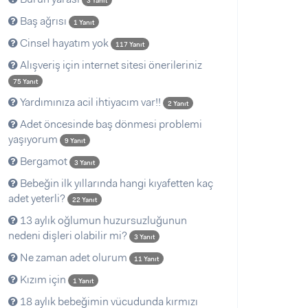
3 Yanıt
Baş ağrısı
1 Yanıt
Cinsel hayatım yok
117 Yanıt
Alışveriş için internet sitesi önerileriniz
75 Yanıt
Yardımınıza acil ihtiyacım var!!
2 Yanıt
Adet öncesinde baş dönmesi problemi
yaşıyorum
9 Yanıt
Bergamot
3 Yanıt
Bebeğin ilk yıllarında hangi kıyafetten kaç
adet yeterli?
22 Yanıt
13 aylık oğlumun huzursuzluğunun
nedeni dişleri olabilir mi?
3 Yanıt
Ne zaman adet olurum
11 Yanıt
Kızım için
1 Yanıt
18 aylık bebeğimin vücudunda kırmızı