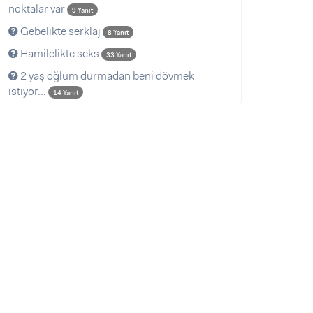
noktalar var
9 Yanıt
Gebelikte serklaj
8 Yanıt
Hamilelikte seks
33 Yanıt
2 yaş oğlum durmadan beni dövmek
istiyor...
14 Yanıt