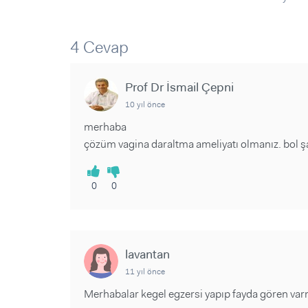
Sorular ve Yanıtlar
Sorular ve Yanıtlar
Eğlence
Makaleler
Makaleler
Ürünler
Videolar
Videolar
4 Cevap
Sorular ve Yanıtlar
Prof Dr İsmail Çepni
Makaleler
10 yıl önce
Videolar
merhaba
çözüm vagina daraltma ameliyatı olmanız. bol şa
0
0
lavantan
11 yıl önce
Merhabalar kegel egzersi yapıp fayda gören var