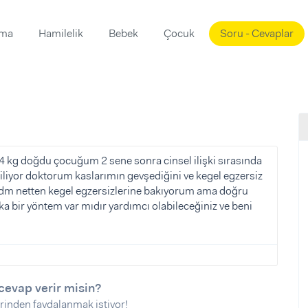
ama
Hamilelik
Bebek
Çocuk
Soru - Cevaplar
Süslemeleri
ama
ta
ı
ı
ısı
 Mekanı
mi)
 kg doğdu çocuğum 2 sene sonra cinsel ilişki sırasında
liyor doktorum kaslarımın gevşediğini ve kegel egzersiz
üsleme
i
adm netten kegel egzersizlerine bakıyorum ama doğru
i
 bir yöntem var mıdır yardımcı olabileceğiniz ve beni
u
ünü
i
cevap verir misin?
rinden faydalanmak istiyor!