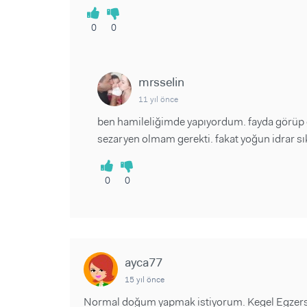
0
0
mrsselin
11 yıl önce
ben hamileliğimde yapıyordum. fayda görüp
sezaryen olmam gerekti. fakat yoğun idrar sı
0
0
ayca77
15 yıl önce
Normal doğum yapmak istiyorum. Kegel Egzers