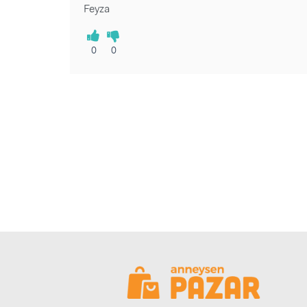
Feyza
0
0