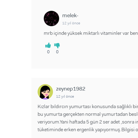
melek-
12 yıl önce
mrb içinde yüksek miktarlı vitaminler var b
0
0
zeynep1982
12 yıl önce
Kızlar bıldırcın yumurtası konusunda sağlıklı bi
bu yumurta gerçekten normal yumurtadan besley
veriyorum.Yani haftada 5 gün 2 ser adet ,sonra i
tüketiminde erken ergenlik yapıyormuş.Bilgisi o