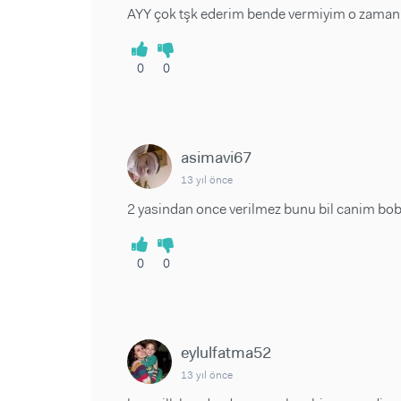
AYY çok tşk ederim bende vermiyim o zaman.
0
0
asimavi67
13 yıl önce
2 yasindan once verilmez bunu bil canim bob
0
0
eylulfatma52
13 yıl önce