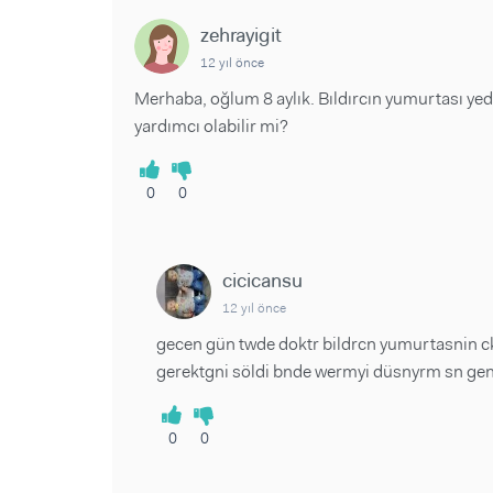
zehrayigit
12 yıl önce
Merhaba, oğlum 8 aylık. Bıldırcın yumurtası yed
yardımcı olabilir mi?
0
0
cicicansu
12 yıl önce
gecen gün twde doktr bildrcn yumurtasnin ck 
gerektgni söldi bnde wermyi düsnyrm sn gen
0
0