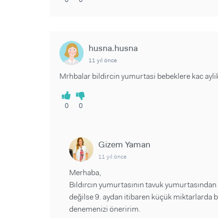
husna.husna
11 yıl önce
Mrhbalar bildircin yumurtasi bebeklere kac aylik
0
0
Gizem Yaman
11 yıl önce
Merhaba,
Bıldırcın yumurtasının tavuk yumurtasından ç
değilse 9. aydan itibaren küçük miktarlarda 
denemenizi öneririm.