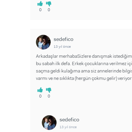
0
0
sedefico
13 yıl önce
Arkadaşlar merhabaSizlere danışmak istediğim 
bu sabah ilk defa. Erkek çocuklarına verilmez 
saçma geldi kulağıma ama siz annelerinde bilgi
varmı ve ne sıklıkta (hergün çokmu gelir) veriyor
0
0
sedefico
13 yıl önce