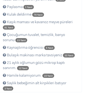
Paylasma
1 Yanıt
Kulak deldirme
70 Yanıt
Kaşık maması ve kavanoz meyve püreleri
81 Yanıt
Çocuğumun tuvalet, temizlik, banyo
sorunu
23 Yanıt
Kaynaştırma öğrencisi
5 Yanıt
Bulaşık makinası marka tavsiyeniz
33 Yanıt
21 aylık oğlumun gözü mikrop kaptı
sanırım.
12 Yanıt
Hamile kalamiyorum.
15 Yanıt
5aylık bebeğimin alt kirpikleri batıyor
3 Yanıt