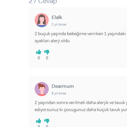
27 Cevap
Sorular ve Yanıtlar
Sorular ve Yanıtlar
Eğlence
Makaleler
Makaleler
Ürünler
Elalk
Videolar
Videolar
2 yıl önce
Sorular ve Yanıtlar
2 buçuk yaşında bebeğime verirken 1 yaşındaki
ayakları alerji oldu
Makaleler
Videolar
0
0
Dearmum
6 yıl önce
2 yaşından sonra verilmeli daha alerjik ve tavu
ediyorsunuz ki çocugunuz daha küçük tavuk yum
0
0