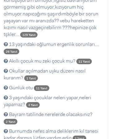
konuşuyorum olmuyor,ilgisiz davranıyorum
görmemiş gibi olmuyor,kızıyorum hiç
olmuyor.napıcağımı şaşırdımböyle bir sorun
yaşayan var mı aranızda?? vebu hareketten
kızımı nasıl vazgeçirebilirm ???hepinize çok
tşkler...
129 Yanıt
13 yaşındaki oğlumun ergenlik sorunları...
26 Yanıt
Akıllı çocuk mu zeki çocuk mu?
11 Yanıt
Okullar açılmadan uyku düzeni nasıl
kurarım?
1 Yanıt
Günlük otu
11 Yanıt
3 yaşındaki çocuklar neleri yapar,neleri
yapamaz?
4 Yanıt
Bayram tatilinde nerelerde olacaksınız?
2 Yanıt
Burnumda nefes alma deliklerim kıl tanesi
kadar darmış,lütfen yardım edin
1 Yanıt