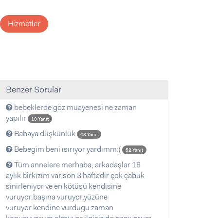
Hizmetler
Benzer Sorular
bebeklerde göz muayenesi ne zaman
yapılır
10 Yanıt
Babaya düşkünlük
43 Yanıt
Bebegim beni ısırıyor yardımm:(
52 Yanıt
Tüm annelere merhaba, arkadaşlar 18
aylık birkızım var.son 3 haftadır çok çabuk
sinirleniyor ve en kötüsü kendisine
vuruyor.başına vuruyor,yüzüne
vuruyor.kendine vurdugu zaman