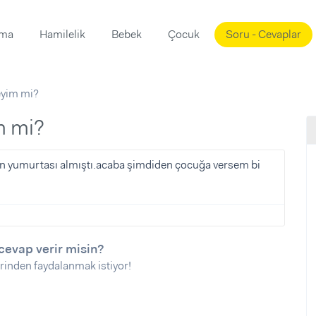
ama
Hamilelik
Bebek
Çocuk
Soru - Cevaplar
Süslemeleri
ama
eyim mi?
ta
ı
ı
ısı
im mi?
 Mekanı
mi)
cın yumurtası almıştı.acaba şimdiden çocuğa versem bi
üsleme
i
i
u
cevap verir misin?
ünü
i
rinden faydalanmak istiyor!