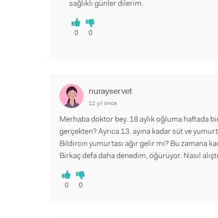
sağlıklı günler dilerim.
0
0
nurayservet
12 yıl önce
Merhaba doktor bey. 18 aylık oğluma haftada bir
gerçekten? Ayrıca 13. ayına kadar süt ve yumurta
Bıldırcın yumurtası ağır gelir mi? Bu zamana ka
Birkaç defa daha denedim, öğürüyor. Nasıl alıştı
0
0