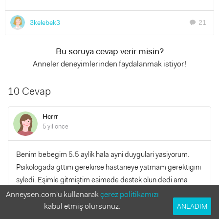
3kelebek3
21
chat
Bu soruya cevap verir misin?
Anneler deneyimlerinden faydalanmak istiyor!
10 Cevap
Hcrrr
5 yıl önce
Benim bebegim 5.5 aylik hala ayni duygulari yasiyorum.
Psikologada gttim gerekirse hastaneye yatmam gerektigini
syledi. Eşimle gitmiştim esimede destek olun dedi ama
nerdeeee sanki hayatmda hersey dahada kötüye gtmeye
Anneysen.com'u kullanarak
çerez politikamızı
basladi bebekle evde kalmaya korkuyorum. Yalnz kalinca
kabul etmiş olursunuz.
ANLADIM
agliyorum cok mutsuz hissediyrm kendimi esiminde pek bir