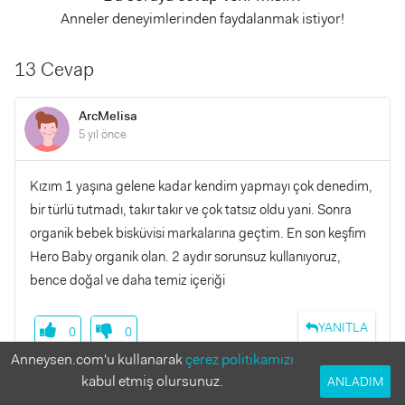
Anneler deneyimlerinden faydalanmak istiyor!
13 Cevap
ArcMelisa
5 yıl önce
Kızım 1 yaşına gelene kadar kendim yapmayı çok denedim,
bir türlü tutmadı, takır takır ve çok tatsız oldu yani. Sonra
organik bebek bisküvisi markalarına geçtim. En son keşfim
Hero Baby organik olan. 2 aydır sorunsuz kullanıyoruz,
bence doğal ve daha temiz içeriği
YANITLA
0
0
Anneysen.com'u kullanarak
çerez politikamızı
kabul etmiş olursunuz.
ANLADIM