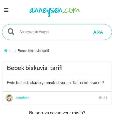
ARA
...
Bebek bisküvisi tarifi
Bebek bisküvisi tarifi
Evde bebek bisküvisi yapmak istiyorum. Tarifini bilen var mı?
sedefcan
31
chat
Bu soruya cevap verir misin?