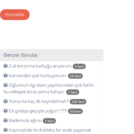
Hizmetler
Benzer Sorular
2.el emzirme koltuğu arıyorum
3 Yanıt
Kanserden çok korkuyorum.
10 Yanıt
Oğlumun ilgi alanı yaşıtlarından çok farklı.
bu sebeple biraz yalnız kalıyor.
7 Yanıt
Yumurta kaç dk kaynatılmalı?
108 Yanıt
Ek gıdaya geçişte yoğurt ???
53 Yanıt
Bademcik ağrısı
1 Yanıt
Kayınvalide ile dubleks bir evde yaşamak