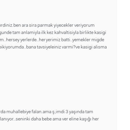
rdiniz.ben ara sira parmak yiyecekler veriyorum
unde tam anlamiyla ilk kez kahvaltisiyla birlikte kasigi
..hersey yerlerde..heryerimiz batti..yemekler migde
 bikiyorumda..bana tavsiyeleiniz varmi?ve kasigi alisma
urda muhallebiye falan.ama ş,imdi 3 yaşında tam
anıyor..seninki daha bebe ama ver eline kaşığı her