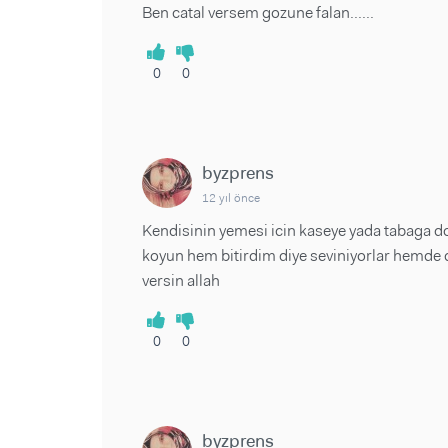
Ben catal versem gozune falan......
0
0
byzprens
12 yıl önce
Kendisinin yemesi icin kaseye yada tabaga d
koyun hem bitirdim diye seviniyorlar hemde d
versin allah
0
0
byzprens