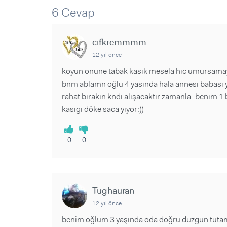
Sorular ve Yanıtlar
Sorular ve Yanıtlar
6 Cevap
Eğlence
Makaleler
Makaleler
Ürünler
Videolar
Videolar
cifkremmmm
12 yıl önce
Sorular ve Yanıtlar
koyun onune tabak kasık mesela hıc umursamayı
Makaleler
bnm ablamn oğlu 4 yasında hala annesı babası y
Videolar
rahat bırakın kndı alışacaktır zamanla..benım 1
kasıgı döke saca yıyor:))
0
0
Tughauran
12 yıl önce
benim oğlum 3 yaşında oda doğru düzgün tutamı