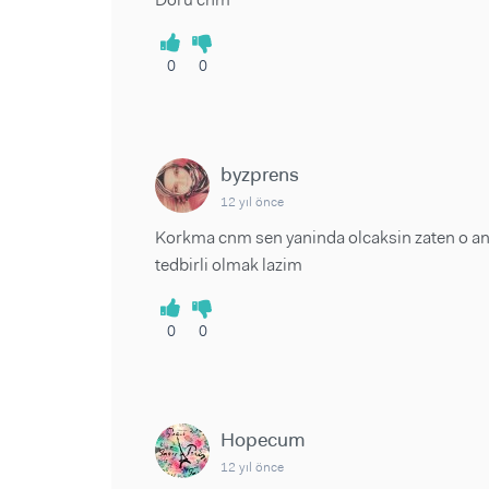
0
0
byzprens
12 yıl önce
Korkma cnm sen yaninda olcaksin zaten o an
tedbirli olmak lazim
0
0
Hopecum
12 yıl önce