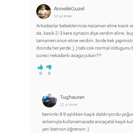
AnnelikGuzel
12 yıl önce
Arkadaslar bebeklerinize nezaman eline kasik ve
da..kasik 2-3 kere oynasin diye verdim eline..bug
tamamen onun eline verdim..birde kek yapmistim
disinda heryerde ;) ;) tabi cok normal oldugunu
sureci nekadarki asaga yukari??
0
0
Tughauran
12 yıl önce
benimki 8 9 aylıkken kaşık daldırıyordu yoğ
anlamıyla kullanamasada ancaçatal kaşık kull
yeri batırsın öğrensin :)