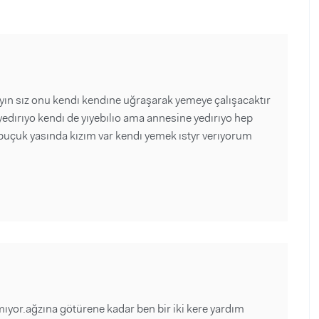
n sız onu kendı kendıne uğraşarak yemeye çalışacaktır
edırıyo kendı de yıyebılıo ama annesine yedırıyo hep
 buçuk yasında kızım var kendı yemek ıstyr verıyorum
yor.ağzına götürene kadar ben bir iki kere yardım