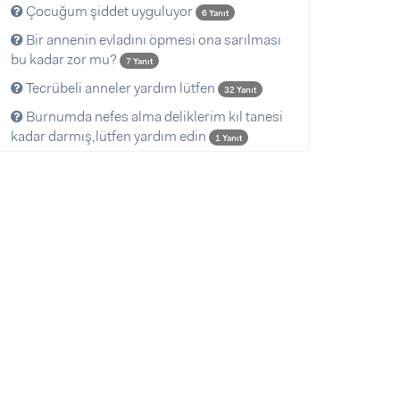
Çocuğum şiddet uyguluyor
6 Yanıt
Bir annenin evladını öpmesi ona sarılması
bu kadar zor mu?
7 Yanıt
Tecrübeli anneler yardım lütfen
32 Yanıt
Burnumda nefes alma deliklerim kıl tanesi
kadar darmış,lütfen yardım edin
1 Yanıt