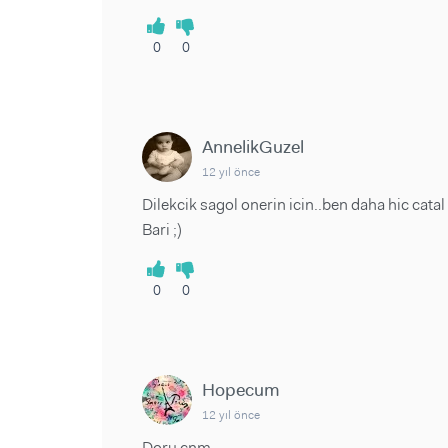
0
0
AnnelikGuzel
12 yıl önce
Dilekcik sagol onerin icin..ben daha hic cat
Bari ;)
0
0
Hopecum
12 yıl önce
Doru cnm