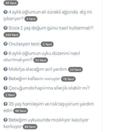
95 Yanıt
4 aylık oğlumun eli sürekli ağzında. diş mi
çıkarıyor?
4 Yanıt
Sizce 1 yaş doğum günü nasıl kutlanmalı?
193 Yanıt
Ovulasyon testi
1 Yanıt
8 aylık oğlumun uyku düzenini nasıl
oturtmalıyım?
21 Yanıt
Mobilya alacağım acil yardım
13 Yanıt
Bebeğim kafasını vuruyor
78 Yanıt
Çocuğumda hapiırma allerjik olabilr mi?
1 Yanıt
35 yaş hamileyim ve risk taşıyorum.yardım
edin
96 Yanıt
Bebeğim uykusunda mızıklıyor kasılıyor
korkuyor
66 Yanıt