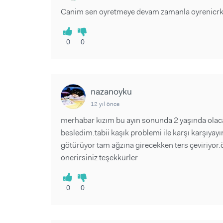
Canim sen oyretmeye devam zamanla oyrenicrk
0
0
nazanoyku
12 yıl önce
merhabar kızım bu ayın sonunda 2 yaşında olaca
besledim.tabii kaşık problemi ile karşı karşıya
götürüyor tam ağzına girecekken ters çeviriyor.
önerirsiniz teşekkürler
0
0