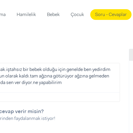
ama
Hamilelik
Bebek
Çocuk
Soru - Cevaplar
Süslemeleri
ama
ta
ı
ı
ısı
 Mekanı
mi)
ak.iştahsız bir bebek olduğu için genelde ben yedirdim
orun olarak kaldı.tam ağzına götürüyor ağzına gelmeden
üsleme
i
 da sen ver diyor.ne yapabilirim
i
u
ünü
i
cevap verir misin?
rinden faydalanmak istiyor!