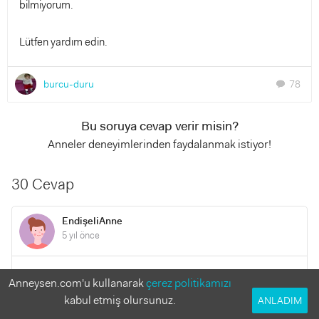
bilmiyorum.
Lütfen yardım edin.
burcu-duru
78
chat
Bu soruya cevap verir misin?
Anneler deneyimlerinden faydalanmak istiyor!
30 Cevap
EndişeliAnne
5 yıl önce
Merhaba sizi o kadar çok iyi anlıyorum ki.. bebeğim 21.
Anneysen.com'u kullanarak
çerez politikamızı
Ayına girdi aynı şeyleri yaşiyoruz .. 2 ay gibi bir süredir çok
kabul etmiş olursunuz.
ANLADIM
fazla çizgi film seyrettim pandemiden dolayı dışarı