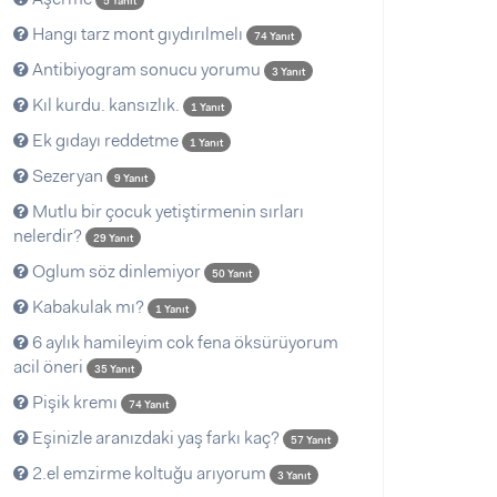
5 Yanıt
Hangı tarz mont gıydırılmelı
74 Yanıt
Antibiyogram sonucu yorumu
3 Yanıt
Kıl kurdu. kansızlık.
1 Yanıt
Ek gıdayı reddetme
1 Yanıt
Sezeryan
9 Yanıt
Mutlu bir çocuk yetiştirmenin sırları
nelerdir?
29 Yanıt
Oglum söz dinlemiyor
50 Yanıt
Kabakulak mı?
1 Yanıt
6 aylık hamileyim cok fena öksürüyorum
acil öneri
35 Yanıt
Pişik kremı
74 Yanıt
Eşinizle aranızdaki yaş farkı kaç?
57 Yanıt
2.el emzirme koltuğu arıyorum
3 Yanıt