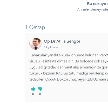
Sorular ve Yanıtlar
Sorular ve Yanıtlar
Bu soruya 
Eğlence
Makaleler
Makaleler
Anneler deneyimle
Ürünler
Videolar
Videolar
1 Cevap
Sorular ve Yanıtlar
Makaleler
Op Dr Atilla Şengör
Videolar
14 yıl önce
Kabakulak yanakta-kulak önünde bulunan Paroti
virüsü ile infekte olmasıdır. Bu bölgede çok sayıd
uyguladığı tedaviden yanıt alıp almadığınıza göre
tükürük bezinin tutulup tutulmadığı belirlenip on
tedavileri Çocuk Doktorunuz veya KBB Uzmanı ay
0
0