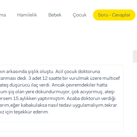
ama
Hamilelik
Bebek
Çocuk
Soru - Cevaplar
Süslemeleri
ama
ta
ı
ı
ısı
 Mekanı
mi)
ın arkasında şişlik oluştu. Acil çocuk doktoruna
anması dedi. 3 adet 12 saatte bir vurulmak üzere multicef
üsleme
i
 ateş düşürücü ilaç verdi. Ancak çevremdekiler hatta
i
lum şiş olan yere dokundurmuyor, çok acıyormuş, ateşi
ersem 15 aylıkken yaptırmıştım. Acaba doktorun verdiği
u
nlarım,eğer kabakulaksa nasıl tedavi uygulamalıyım,tekrar
ünü
i
z için teşekkür ederim.