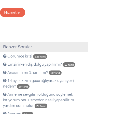
Hizmetler
Benzer Sorular
Görümce krizi
129 Yanıt
Emzirirken diş dolgu yapılırmı?
13 Yanıt
Anasınıfı mı 1. sınıf mı?
29 Yanıt
14 aylık kızım gece ağlıyarak uyanıyor:(
neden?
20 Yanıt
Anneme sevgilim olduğunu söylemek
istiyorum onu uzmeden nasıl yapabilirim
yardım edin nolur
25 Yanıt
Aşerme