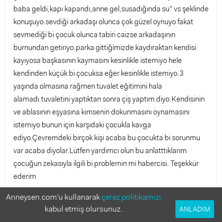
baba geldi,kapı kapandı,anne gel,susadığında su'' vs şeklinde
konuşuyo.sevdiği arkadaşı olunca çok güzel oynuyo fakat
sevmediği bi çocuk olunca tabiri caizse arkadaşının
burnundan getiriyo.parka gittiğimizde kaydıraktan kendisi
kayıyosa başkasının kaymasını kesinlikle istemiyo hele
kendinden küçük bi çocuksa eğer kesinlikle istemiyo.3
yaşında olmasına rağmen tuvalet eğitimini hala
alamadı.tuvaletini yaptıktan sonra çiş yaptım diyo.Kendisinin
ve ablasının eşyasına kimsenin dokunmasını oynamasını
istemiyo bunun için karşıdaki çocukla kavga
ediyo.Çevremdeki birçok kişi acaba bu çocukta bi sorunmu
var acaba diyolar.Lütfen yardımcı olun bu anlatttıklarım
çocuğun zekasıyla ilgili bi problemin mi habercisi. Teşekkür
ederim
Anneysen.com'u kullanarak
çerez politikamızı
ufmuzey
2
chat
kabul etmiş olursunuz.
ANLADIM