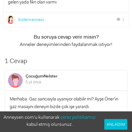
gelen yada fikri olan varmı
İkizlerinannesii
1
chat
Bu soruya cevap verir misin?
Anneler deneyimlerinden faydalanmak istiyor!
1 Cevap
ÇocuğumNeİster
5 yıl önce
Merhaba. Gaz sancısıyla uyanıyor olabilir mi? Ayşe Öner'in
gaz masajını deneyin bizde çok işe yarardı.
Anneysen.com'u kullanarak
çerez politikamızı
YANITLA
0
0
kabul etmiş olursunuz.
ANLADIM